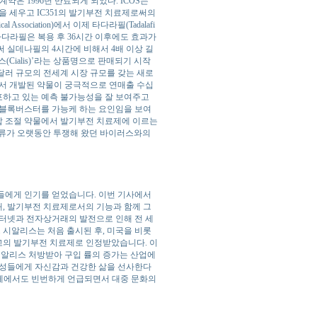
약은 1996년 만료되게 되었다. ICOS는
합작법인을 세우고 IC351의 발기부전 치료제로써의
ssociation)에서 이제 타다라필(Tadalafi
타다라필은 복용 후 36시간 이후에도 효과가
 실데나필의 4시간에 비해서 4배 이상 길
(Cialis)’라는 상품명으로 판매되기 시작
 달러 규모의 전세계 시장 규모를 갖는 새로
어서 개발된 약물이 궁극적으로 연매출 수십
포하고 있는 예측 불가능성을 잘 보여주고
 블록버스터를 가능케 하는 요인임을 보여
압 조절 약물에서 발기부전 치료제에 이르는
 인류가 오랫동안 투쟁해 왔던 바이러스와의
성들에게 인기를 얻었습니다. 이번 기사에서
, 발기부전 치료제로서의 기능과 함께 그
인터넷과 전자상거래의 발전으로 인해 전 세
 시알리스는 처음 출시된 후, 미국을 비롯
최고의 발기부전 치료제로 인정받았습니다. 이
시알리스 처방받아 구입 률의 증가는 산업에
남성들에게 자신감과 건강한 삶을 선사한다
매체에서도 빈번하게 언급되면서 대중 문화의