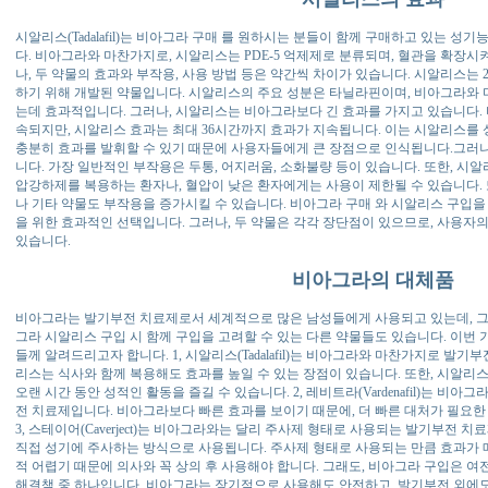
시알리스(Tadalafil)는 비아그라 구매 를 원하시는 분들이 함께 구매하고 있는 성
다. 비아그라와 마찬가지로, 시알리스는 PDE-5 억제제로 분류되며, 혈관을 확장
나, 두 약물의 효과와 부작용, 사용 방법 등은 약간씩 차이가 있습니다. 시알리스는 
하기 위해 개발된 약물입니다. 시알리스의 주요 성분은 타닐라핀이며, 비아그라와
는데 효과적입니다. 그러나, 시알리스는 비아그라보다 긴 효과를 가지고 있습니다. 
속되지만, 시알리스 효과는 최대 36시간까지 효과가 지속됩니다. 이는 시알리스를
충분히 효과를 발휘할 수 있기 때문에 사용자들에게 큰 장점으로 인식됩니다.그러
니다. 가장 일반적인 부작용은 두통, 어지러움, 소화불량 등이 있습니다. 또한, 시
압강하제를 복용하는 환자나, 혈압이 낮은 환자에게는 사용이 제한될 수 있습니다.
나 기타 약물도 부작용을 증가시킬 수 있습니다. 비아그라 구매 와 시알리스 구입을
을 위한 효과적인 선택입니다. 그러나, 두 약물은 각각 장단점이 있으므로, 사용자
있습니다.
비아그라의 대체품
비아그라는 발기부전 치료제로서 세계적으로 많은 남성들에게 사용되고 있는데, 그
그라 시알리스 구입 시 함께 구입을 고려할 수 있는 다른 약물들도 있습니다. 이
들께 알려드리고자 합니다. 1, 시알리스(Tadalafil)는 비아그라와 마찬가지로 발
리스는 식사와 함께 복용해도 효과를 높일 수 있는 장점이 있습니다. 또한, 시알리스
오랜 시간 동안 성적인 활동을 즐길 수 있습니다. 2, 레비트라(Vardenafil)는 
전 치료제입니다. 비아그라보다 빠른 효과를 보이기 때문에, 더 빠른 대처가 필요한
3, 스테이어(Caverject)는 비아그라와는 달리 주사제 형태로 사용되는 발기부전
직접 성기에 주사하는 방식으로 사용됩니다. 주사제 형태로 사용되는 만큼 효과가 
적 어렵기 때문에 의사와 꼭 상의 후 사용해야 합니다. 그래도, 비아그라 구입은 
해결책 중 하나입니다. 비아그라는 장기적으로 사용해도 안전하고, 발기부전 외에도