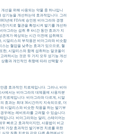
기능 개선을 위해 사용되는 약물 중 하나입니
시켜 성기능을 개선하는데 효과적입니다. 그러
2003년에 FDA에 승인된 비아그라와 경쟁
 마찬가지로 혈관을 확장시켜 발기를 개선하
비아그라는 섭취 후 4시간 동안 효과가 지
 성관계가 예상되는 시간 이전에 섭취해도
나, 시알리스의 부작용은 비아그라와 비슷합
알리스는 혈압을 낮추는 효과가 있으므로, 혈
 또한, 시알리스와 함께 섭취하는 알코올이
 고려하시는 것은 두 가지 모두 성기능 개선
의 상황과 개인적인 취향에 따라 선택할 수
만큼 효과적인 치료제입니다. 그러나, 비아
번 기사에서는 비아그라의 대체품에 사용자분
기부전 치료제입니다. 비아그라와 다르게, 시알
의 효과는 최대 36시간까지 지속되므로, 더
비아그라와 시알리스와 비슷한 작용을 하는 발기부
 경우에는 레비트라를 고려할 수 있습니다.
 치료제입니다. 비아그라와는 달리, 스테이어는
매우 빠르고 효과적이지만, 사용법이 비교
여전히 가장 효과적인 발기부전 치료를 위한
 심장 질환 치료와 같은 다른 측면에서도