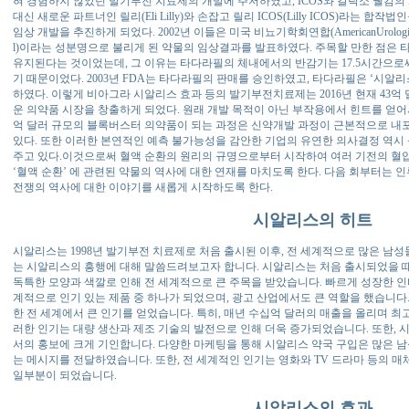
혀 경험하지 않았던 발기부전 치료제의 개발에 주저하였고, ICOS와 갈락소 웰컴의 계
대신 새로운 파트너인 릴리(Eli Lilly)와 손잡고 릴리 ICOS(Lilly ICOS)라는 
임상 개발을 추진하게 되었다. 2002년 이들은 미국 비뇨기학회연합(AmericanUrological A
l)이라는 성분명으로 불리게 된 약물의 임상결과를 발표하였다. 주목할 만한 점은 
유지된다는 것이었는데, 그 이유는 타다라필의 체내에서의 반감기는 17.5시간으로써
기 때문이었다. 2003년 FDA는 타다라필의 판매를 승인하였고, 타다라필은 ‘시알리스
하였다. 이렇게 비아그라 시알리스 효과 등의 발기부전치료제는 2016년 현재 43억
운 의약품 시장을 창출하게 되었다. 원래 개발 목적이 아닌 부작용에서 힌트를 얻
억 달러 규모의 블록버스터 의약품이 되는 과정은 신약개발 과정이 근본적으로 내
있다. 또한 이러한 본연적인 예측 불가능성을 감안한 기업의 유연한 의사결정 역시
주고 있다.이것으로써 혈액 순환의 원리의 규명으로부터 시작하여 여러 기전의 혈
‘혈액 순환’ 에 관련된 약물의 역사에 대한 연재를 마치도록 한다. 다음 회부터는
전쟁의 역사에 대한 이야기를 새롭게 시작하도록 한다.
시알리스의 히트
시알리스는 1998년 발기부전 치료제로 처음 출시된 이후, 전 세계적으로 많은 남
는 시알리스의 흥행에 대해 말씀드려보고자 합니다. 시알리스는 처음 출시되었을 때
독특한 모양과 색깔로 인해 전 세계적으로 큰 주목을 받았습니다. 빠르게 성장한 
계적으로 인기 있는 제품 중 하나가 되었으며, 광고 산업에서도 큰 역할을 했습니다.
한 전 세계에서 큰 인기를 얻었습니다. 특히, 매년 수십억 달러의 매출을 올리며 
러한 인기는 대량 생산과 제조 기술의 발전으로 인해 더욱 증가되었습니다. 또한, 
서의 홍보에 크게 기인합니다. 다양한 마케팅을 통해 시알리스 약국 구입은 많은 
는 메시지를 전달하였습니다. 또한, 전 세계적인 인기는 영화와 TV 드라마 등의 
일부분이 되었습니다.
시알리스의 효과