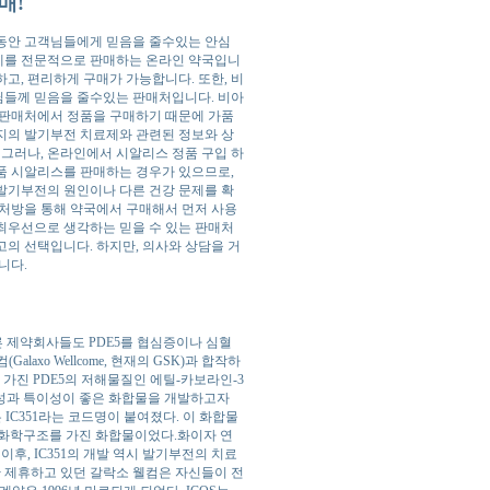
매!
동안 고객님들에게 믿음을 줄수있는 안심
제를 전문적으로 판매하는 온라인 약국입니
고, 편리하게 구매가 가능합니다. 또한, 비
님들께 믿음을 줄수있는 판매처입니다. 비아
 판매처에서 정품을 구매하기 때문에 가품
지의 발기부전 치료제와 관련된 정보와 상
 그러나, 온라인에서 시알리스 정품 구입 하
품 시알리스를 판매하는 경우가 있으므로,
발기부전의 원인이나 다른 건강 문제를 확
 처방을 통해 약국에서 구매해서 먼저 사용
최우선으로 생각하는 믿을 수 있는 판매처
의 선택입니다. 하지만, 의사와 상담을 거
니다.
다른 제약회사들도 PDE5를 협심증이나 심혈
xo Wellcome, 현재의 GSK)과 합작하
 가진 PDE5의 저해물질인 에틸-카보라인-3
대한 저해 활성과 특이성이 좋은 화합물을 개발하고자
은 IC351라는 코드명이 붙여졌다. 이 화합물
 화학구조를 가진 화합물이었다.화이자 연
, IC351의 개발 역시 발기부전의 치료
안 제휴하고 있던 갈락소 웰컴은 자신들이 전