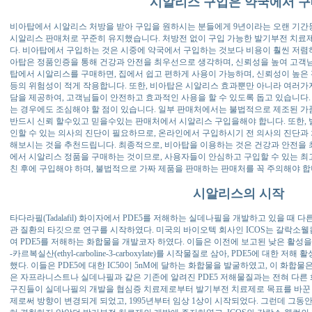
시알리스 구입은 약국에서 구
비아탑에서 시알리스 처방을 받아 구입을 원하시는 분들에게 9년이라는 오랜 기간
시알리스 판매처로 꾸준히 유지했습니다. 처방전 없이 구입 가능한 발기부전 치료
다. 비아탑에서 구입하는 것은 시중에 약국에서 구입하는 것보다 비용이 훨씬 저렴하
아탑은 정품인증을 통해 건강과 안전을 최우선으로 생각하며, 신뢰성을 높여 고객
탑에서 시알리스를 구매하면, 집에서 쉽고 편하게 사용이 가능하며, 신뢰성이 높은
등의 위험성이 적게 작용합니다. 또한, 비아탑은 시알리스 효과뿐만 아니라 여러가
담을 제공하여, 고객님들이 안전하고 효과적인 사용을 할 수 있도록 돕고 있습니다.
는 경우에도 조심해야 할 점이 있습니다. 일부 판매처에서는 불법적으로 제조된 가
반드시 신뢰 할수있고 믿을수있는 판매처에서 시알리스 구입을해야 합니다. 또한, 
인할 수 있는 의사의 진단이 필요하므로, 온라인에서 구입하시기 전 의사의 진단과
해보시는 것을 추천드립니다. 최종적으로, 비아탑을 이용하는 것은 건강과 안전을 
에서 시알리스 정품을 구매하는 것이므로, 사용자들이 안심하고 구입할 수 있는 최고
친 후에 구입해야 하며, 불법적으로 가짜 제품을 판매하는 판매처를 꼭 주의해야 합
시알리스의 시작
타다라필(Tadalafil) 화이자에서 PDE5를 저해하는 실데나필을 개발하고 있을 때 
관 질환의 타깃으로 연구를 시작하였다. 미국의 바이오텍 회사인 ICOS는 갈락소웰컴(Gala
여 PDE5를 저해하는 화합물을 개발코자 하였다. 이들은 이전에 보고된 낮은 활성을
-카르복실산(ethyl-carboline-3-carboxylate)를 시작물질로 삼아, PDE5에 
했다. 이들은 PDE5에 대한 IC50이 5nM에 달하는 화합물을 발굴하였고, 이 화합물
은 자프라니스트나 실데나필과 같은 기존에 알려진 PDE5 저해물질과는 전혀 다른
구진들이 실데나필의 개발을 협심증 치료제로부터 발기부전 치료제로 목표를 바꾼 이후
제로써 방향이 변경되게 되었고, 1995년부터 임상 1상이 시작되었다. 그런데 그동