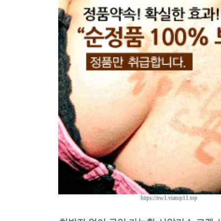
https://nw1.viatop11.top