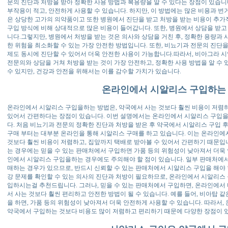
문의 진단과 처방을 받아 정확한 사용 방법과 복용량을 알 수 있다는 장점이 있습니
부작용이 적고, 안전하게 사용할 수 있습니다. 하지만, 이 방법에는 많은 비용과 번
은 상당한 고가의 의약품이고 또한 병원에서 진단을 받고 처방을 받는 비용이 추
구입 방식에 비해 상대적으로 많은 비용이 들어갑니다. 또한, 병원에서 상담을 받고
니다.그렇지만, 병원에서 처방을 받는 것은 의사와 상담을 거친 후, 정확한 용량과 
한 위험을 최소화할 수 있는 가장 안전한 방법입니다. 또한, 비뇨기과 전문의 진단
제도 동시에 진단할 수 있어서 더욱 안전한 사용이 가능합니다.따라서, 비아그라 시
전문의와 상담을 거쳐 처방을 받는 것이 가장 안전하고, 정확한 사용 방법을 알 수
수 있지만, 건강과 안전을 위해서는 이를 감수할 가치가 있습니다.
온라인에서 시알리스 구입하는
온라인에서 시알리스 구입을하는 방법은, 약국에서 사는 것보다 훨씬 비용이 저렴하
있어서 간편하다는 장점이 있습니다. 이번 설명에서는 온라인에서 시알리스 구입
다. 처음 비뇨기과 전문의 정확한 진단과 처방을 받은 후 약국에서 시알리스 구입 
구매 부터는 대부분 온라인을 통해 시알리스 구매를 하고 있습니다. 이는 온라인에
것보다 훨씬 비용이 저렴하고, 집앞까지 택배로 받아볼 수 있어서 간편하기 때문입
는 경우에는 믿을 수 있는 판매처에서 구입하면 가품 등의 위험성이 낮아져서 더욱 
인에서 시알리스 구입을하는 경우에도 주의해야 할 점이 있습니다. 일부 판매처에
매하는 경우가 있으므로, 반드시 신뢰할 수 있는 판매처에서 시알리스 구입을 해야 
강 문제를 확인할 수 있는 의사의 진단과 처방이 필요하므로, 온라인에서 시알리스 
입하시는걸 추천드립니다. 그러나, 믿을 수 있는 판매처에서 구입하면, 온라인에서
서 사는 것보다 훨씬 편리하고 안전한 방법이 될 수 있습니다. 예를 들어, 비아탑 
을 하면, 가품 등의 위험성이 낮아져서 더욱 안전하게 사용할 수 있습니다. 따라서
약국에서 구입하는 것보다 비용도 많이 저렴하고 편리하기 때문에 다양한 장점이 