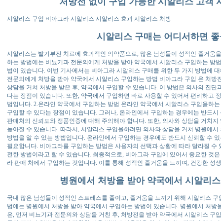
처방전 없이 구입 가능한 시알리스 고객 
시알리스 구입 비아그라 시알리스 시알리스 효과 시알리스 처방
시알리스 구매는 어디서하면 좋
시알리스는 발기부전 치료에 효과적인 의약품으로, 많은 남성들이 성적인 즐거움을
하는 방법에는 비뇨기과 전문의에게 처방을 받아 약국에서 시알리스 구입하는 방법
법이 있습니다. 이번 기사에서는 비아그라 시알리스 구매를 위한 두 가지 방법에 대
전문의에게 처방을 받아 약국에서 시알리스 구입하는 방법 비아그라 구입 은 처방전
상담을 거쳐 처방을 받은 후, 약국에서 구입할 수 있습니다. 이 방법은 의사의 진단과
다는 장점이 있습니다. 또한, 약국에서 구입하면 바로 사용할 수 있어서 편리하고 정
법입니다. 2.온라인 약국에서 구입하는 방법 온라인 약국에서 시알리스 구입을하는 
구입할 수 있다는 장점이 있습니다. 그러나, 온라인에서 구입하는 경우에는 반드시 
판매처의 신뢰도와 정품인증에 대해 주의해야 합니다. 또한, 의사와 상담을 거치지
높아질 수 있습니다. 따라서, 시알리스 구입을하려면 의사와 상담을 거쳐 병원에서 
방법을 알 수 있는 방법입니다. 온라인에서 구입하는 경우에도 반드시 신뢰할 수 
필요합니다. 비아그라를 구입하는 방법은 사용자의 선택과 상황에 따라 달라질 수 있
전한 방법이라고 할 수 있습니다. 최종적으로, 비아그라 구입에 있어서 중요한 것은
라 판매 처에서 구입하는 것입니다. 이를 통해 성적인 즐거움을 느끼며, 건강한 성생
병원에서 처방을 받아 약국에서 시알리스
국내 많은 남성들이 성적인 스트레스를 줄이고, 즐거움을 느끼기 위해 시알리스 구
법에는 병원에서 처방을 받아 약국에서 구입하는 방법이 있습니다. 병원에서 처방
은, 먼저 비뇨기과 전문의와 상담을 거친 후, 처방전을 받아 약국에서 시알리스 구입