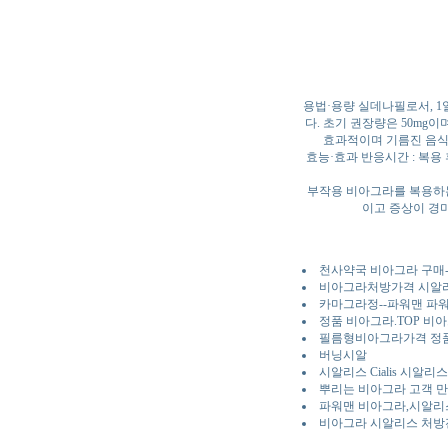
용법·용량 실데나필로서, 1
다. 초기 권장량은 50mg
효과적이며 기름진 음식
효능·효과 반응시간 : 복용
부작용 비아그라를 복용하는
이고 증상이 경
천사약국 비아그라 구매-
비아그라처방가격 시알
카마그라정--파워맨 파
정품 비아그라.TOP 
필름형비아그라가격 정품 
버닝시알
시알리스 Cialis 시알리
뿌리는 비아그라 고객 만
파워맨 비아그라,시알리
비아그라 시알리스 처방