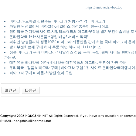
https://vialove02.vbcc.top
비아그라-모바일 간편주문 비아그라 처방가격 약국비아그라
파워맨 남성클리닉 비아그라,시알리스,여성흥분제 전문사이트
캔디약국 캔디약국사이트,시알리스효과,비아그라부작용,발기부전수술비용,조
온라인약국 1+1+사은품 +당일 배송! 서비스 팍팍!!
파워맨 남성클리닉 정품100% 비아그라 제품만을 판매 하는 국내 비아그라 온라
발기부전치료제 구매 하나 주문 하면 하나 더! 1+1+서비스
정품 비아그라 구매 비아그라 / 시알리스 정품, 구매, 구입, 판매 사이트 100% 
파는곳.
대진유통 하나약국 이란? 하나약국 대진유통,비아그라 5분 만에 간편 주문
우리약국 - 정품 비아그라 구매 | 비아그라 구입 1위 사이트 온라인약국대행사이
비아그라 구매 비아몰-처방전 없이 구입
동 사이트