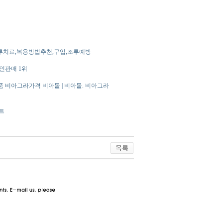
루치료,복용방법추천,구입,조루예방
인판매 1위
정품 비아그라가격 비아몰 | 비아몰. 비아그라
트