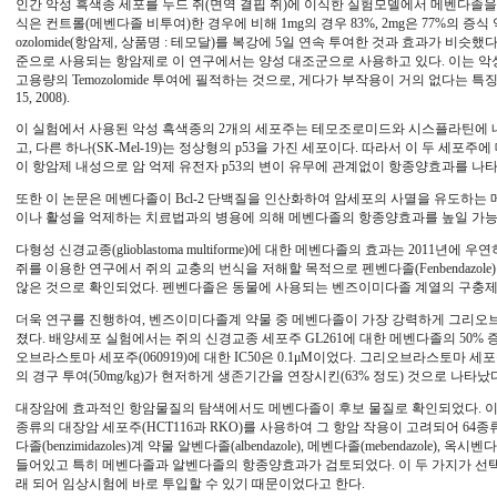
인간 악성 흑색종 세포를 누드 쥐(면역 결핍 쥐)에 이식한 실험모델에서 메벤다졸을 
식은 컨트롤(메벤다졸 비투여)한 경우에 비해 1mg의 경우 83%, 2mg은 77%의 증식 억
ozolomide(항암제, 상품명 : 테모달)를 복강에 5일 연속 투여한 것과 효과가 비슷했다.
준으로 사용되는 항암제로 이 연구에서는 양성 대조군으로 사용하고 있다. 이는 
고용량의 Temozolomide 투여에 필적하는 것으로, 게다가 부작용이 거의 없다는 특징을 나타냈다(M
15, 2008).
이 실험에서 사용된 악성 흑색종의 2개의 세포주는 테모조로미드와 시스플라틴에 내성으
고, 다른 하나(SK-Mel-19)는 정상형의 p53을 가진 세포이다. 따라서 이 두 세
이 항암제 내성으로 암 억제 유전자 p53의 변이 유무에 관계없이 항종양효과를 나
또한 이 논문은 메벤다졸이 Bcl-2 단백질을 인산화하여 암세포의 사멸을 유도하는 메
이나 활성을 억제하는 치료법과의 병용에 의해 메벤다졸의 항종양효과를 높일 가능
다형성 신경교종(glioblastoma multiforme)에 대한 메벤다졸의 효과는 2011
쥐를 이용한 연구에서 쥐의 교충의 번식을 저해할 목적으로 펜벤다졸(Fenbendazo
않은 것으로 확인되었다. 펜벤다졸은 동물에 사용되는 벤즈이미다졸 계열의 구충제
더욱 연구를 진행하여, 벤즈이미다졸계 약물 중 메벤다졸이 가장 강력하게 그리오
졌다. 배양세포 실험에서는 쥐의 신경교종 세포주 GL261에 대한 메벤다졸의 50% 증식억
오브라스토마 세포주(060919)에 대한 IC50은 0.1μM이었다. 그리오브라스토마
의 경구 투여(50mg/kg)가 현저하게 생존기간을 연장시킨(63% 정도) 것으로 나타났다(Neuro onc
대장암에 효과적인 항암물질의 탐색에서도 메벤다졸이 후보 물질로 확인되었다. 이 
종류의 대장암 세포주(HCT116과 RKO)를 사용하여 그 항암 작용이 고려되어 64
다졸(benzimidazoles)계 약물 알벤다졸(albendazole), 메벤다졸(mebendazole), 옥시벤다졸
들어있고 특히 메벤다졸과 알벤다졸의 항종양효과가 검토되었다. 이 두 가지가 선택
래 되어 임상시험에 바로 투입할 수 있기 때문이었다고 한다.