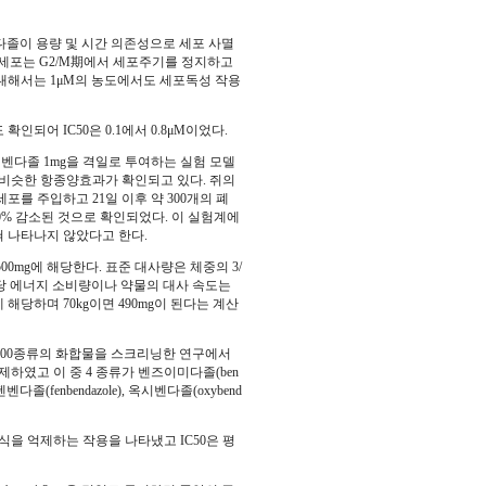
메벤다졸이 용량 및 시간 의존성으로 세포 사멸
 암 세포는 G2/M期에서 세포주기를 정지하고
대해서는 1μM의 농도에서도 세포독성 작용
인되어 IC50은 0.1에서 0.8μM이었다.
메벤다졸 1mg을 격일로 투여하는 실험 모델
 비슷한 항종양효과가 확인되고 있다. 쥐의
를 주입하고 21일 이후 약 300개의 폐
0% 감소된 것으로 확인되었다. 이 실험계에
 나타나지 않았다고 한다.
00mg에 해당한다. 표준 대사량은 체중의 3/
 당 에너지 소비량이나 약물의 대사 속도는
g에 해당하며 70kg이면 490mg이 된다는 계산
2000종류의 화합물을 스크리닝한 연구에서
하였고 이 중 4 종류가 벤즈이미다졸(ben
 펜벤다졸(fenbendazole), 옥시벤다졸(oxybend
을 억제하는 작용을 나타냈고 IC50은 평