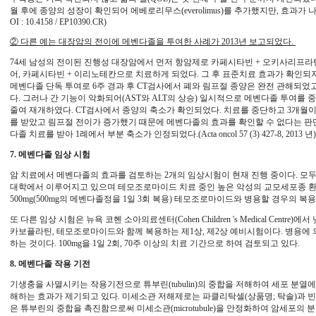
월 후에 종양의 성장이 확인되어 에베로리무스(everolimus)를 추가했지만, 효과가 나타나지 않았
OI : 10.4158 / EP10390.CR)
② 다른 예는 대장암의 전이에 메벤다졸을 투여한 사례가 2013년 보고되었다.
74세 남성의 전이된 진행성 대장암에서 먼저 항암제로 카페시타빈 + 오키사리프라틴 + 
어, 카페시타빈 + 이리노테칸으로 치료하게 되었다. 그 후 표준치료 효과가 확인되
메벤다졸 단독 투여로 6주 경과 후 CT검사에서 폐와 림프절 종양은 완전 관해되었
다. 그러나 간 기능이 악화되어(AST와 ALT의 상승) 일시적으로 메벤다졸 투여를
줄여 재개하였다. CT검사에서 종양의 축소가 확인되었다. 치료를 중단하고 3개월이
를 받았고 림프절 전이가 증가했기 때문에 메벤다졸의 효과를 확인할 수 없다는 판
다졸 치료를 받아 1례에서 부분 축소가 인정되었다.(Acta oncol 57 (3) 427-8, 2013 년)
7. 메벤다졸 임상 시험
암 치료에서 메벤다졸의 효과를 검토하는 2개의 임상시험이 현재 진행 중이다. 모
대학에서 이루어지고 있으며 테모조로마이드 치료 중인 높은 악성의 교모세포종 환자를
500mg(500mg의 메벤다졸정을 1일 3회 복용) 테모조로마이드와 병용할 경우의 복
또 다른 임상 시험은 뉴욕 코헨 소아의료센터(Cohen Children 's Medical Cent
카보플라틴, 테모조로마이드와 함께 복용하는 제1상, 제2상 예비시험이다. 병용에
하는 것이다. 100mg을 1일 2회, 70주 이상의 치료 기간으로 하여 검토되고 있다.
8. 메벤다졸 작용 기전
기생충을 사멸시키는 작용기전으로 튜부린(tubulin)의 중합을 저해하여 세포 분열
해하는 효과가 제기되고 있다. 미세소관 저해제로는 파클리탁셀(상품명; 탁솔)과 빈크리스틴
은 튜부린의 중합을 촉진함으로써 미세소관(microtubule)을 안정화하여 암세포의 