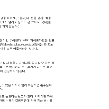
형 기생충 치료제(구충제)다. 선충, 촌충, 회충
구미에서 널리 사용되어 온 약이다. 국내(일
 되지 않는다.)
에는 장기간 투여한다. WHO 가이드라인은 단포
veolar echinococcosis, AE)에는 40-50m
성이 매우 높은 약물이라는 것이다.
거될 때 복통이나 설사를 일으킬 수 있는 정
반응으로 발진이나 두드러기가 나오는 경우
문에 권장하지 않는다.
 지방이 많은 식사와 함께 복용하면 흡수율이
있다.
정도 높인다는 보고가 있다. 시메티딘 자체
타민 수용체 길항작용에 의해 위산 분비를