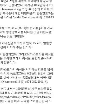
1mg과 2mg을 격일로 투여하면 종양의 증
제가 인정되었다. 이것은 100mg/kg의 tem
 Temozolomide는 악성 흑색종의 치료에 표
악성 흑색종에 대한 메벤다졸의 항종양효과는
ol Cancer Res. 6 (8) : 1308-13
로, 하나(M-14)는 변이형 p53을 가지
포주에 대해 항종양효과를 나타낸 것은 메벤다졸
타내는 것을 의미한다.
커니즘을 보고하고 있다. Bcl-2의 발현양
성이 시사해 주는 것이다.
년에 우연히 발견되었다. 그리오브라스토마를 이식한
le)을 투여한 쥐에서 이식한 종양이 증식하지
의 일종이다.
브라스토마의 증식을 억제하는 것으로 밝혀
제 농도(IC50)는 0.24μM, 인간의 그리
 세포를 쥐에 이식하는 동물실험에서 메벤다졸
ol 13 (9) : 974-982. 2011년).
연구에서는 1600종류의 기존 의약품을 2
종류의 물질이 후보로 올랐다. 그 안에 벤지미
(oxybendazole) 펜벤다졸(fenbendazole)이
된 이유는 이미 의약품으로 승인된 지 오