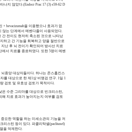
다.(Endocr Prac 17 (3) e59-62 D
bevacizumab을 이용했으나 효과가 없
지 않는 단계에서 메벤다졸이 사용되었다.
고 간 전이도 현저히 축소된 것으로 나타났
 중지하고 간 기능을 회복하고 양을 절반으로
 지난 후 뇌 전이가 확인되어 방사선 치료
단에서 치료를 종료하였다. 또한 5명이 메벤
두 뇌종양 대상자들이다. 하나는 존스홉킨스
 대상으로 한 제1상 비맹검 연구. 1일 1
용량 검토 및 유효성 검토가 목적이다.
re)에서 낮은 수준 그리마를 대상으로 빈크리스틴,
 의해 치료 효과가 높아지는지 여부를 검토
에 중요한 역할을 하는 미세소관의 기능을 저
 등이 있다. 파클리탁셀(paclitaxel)
분열을 억제한다.