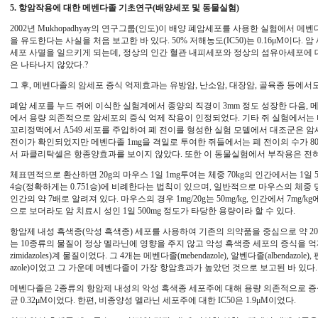
5. 항암작용에 대한 메벤다졸 기초연구(배양세포 및 동물실험)
2002년 Mukhopadhyay의 연구그룹(인도)이 배양 폐암세포를 사용한 실험에서 
을 유도한다는 사실을 처음 보고한 바 있다. 50% 저해농도(IC50)는 0.16μM이다.
세포 사멸을 일으키게 되는데, 정상의 인간 혈관 내피세포와 정상의 섬유아세포에 
은 나타나지 않았다.?
그 후, 메벤다졸의 암세포 증식 억제효과는 유방암, 난소암, 대장암, 골육종 등에서도 확
폐암 세포를 누드 쥐에 이식한 실험계에서 종양의 직경이 3mm 정도 성장한 다음, 
에서 용량 의존적으로 암세포의 증식 억제 작용이 인정되었다. 기타 쥐 실험에서는
꼬리정맥에서 A549 세포를 주입하여 폐 전이를 형성한 실험 모델에서 대조군은 암세포
전이가 확인되었지만 메벤다졸 1mg을 격일로 투여한 쥐들에서는 폐 전이의 수가 8
서 파클리탁셀은 항종양효과를 보이지 않았다. 또한 이 동물실험에서 부작용은 전혀
체표면적으로 환산하면 20g의 마우스 1일 1mg투여는 체중 70kg의 인간에서는 1일 5
4승(정확하게는 0.751승)에 비례한다는 법칙이 있으며, 일반적으로 마우스의 체중
인간의 약 7배로 알려져 있다. 마우스의 경우 1mg/20g는 50mg/kg, 인간에서 7mg/k
으로 보더라도 암 치료시 성인 1일 500mg 정도가 타당한 용량이라 할 수 있다.
항암제 내성 흑색종(악성 흑색종) 세포를 사용하여 기존의 의약품을 중심으로 약 
는 10종류의 물질이 정상 멜라닌에 영향을 주지 않고 악성 흑색종 세포의 증식을 억제
zimidazoles)계 물질이었다. 그 4개는 메벤다졸(mebendazole), 알벤다졸(albendazole),
azole)이었고 그 가운데 메벤다졸이 가장 항암효과가 높았던 것으로 보고된 바 있다.
메벤다졸은 2종류의 항암제 내성의 악성 흑색종 세포주에 대해 용량 의존적으로 증식
균 0.32μM이었다. 한편, 비종양성 멜라닌 세포주에 대한 IC50은 1.9μM이었다.