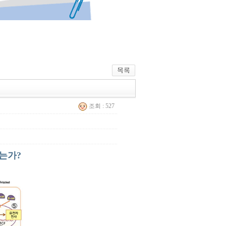
조회 : 527
는가?