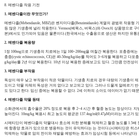
8. 메벤다졸 작용 기전
1. 메벤다졸이란 무엇인가?
메벤다졸(Mebendazole, MBZ)은 벤지미다졸(Benzimidazole) 계열의 광범위 작용
등 많은 기생충에 널리 작용한다. Vermox(베목스, 버목스)와 Ovex의 상품명으로 
본)에서도 인가되어 있음은 물론이다.(한국에서는 수출용으로 생산은 하지만 유통은
2. 메벤다졸 복용량
1정 100mg으로 기생충의 치료에는 1일 100~200mg을 며칠간 복용한다. 포충증
충증(cystic echinococcosis, CE)은 40-50mg/kg/day를 적어도 3~6개월 복용하고 다포충증(al
g/kg/day를 2년 이상 복용한다. 10년 이상 복용한 증례보고도 있다. 그만큼 안전
3. 메벤다졸 부작용
독성이 매우 낮고 부작용이 적은 약물이다. 기생충 치료의 경우 대량의 기생충이 제
도이고 약물 자체의 독성은 거의 없다고 보고되고 있다. 그러나 드물게 알레르기 
도 있다고 한다. 임신 중에는 복용할 수 없다. 2세 이하의 소아도 데이터가 없기 때
4. 메벤다졸 약물 동태
소화관에서의 흡수율은 20% 정도로 복용 후 2~4 시간 후 혈중 농도는 정상이다.
높아진다. 10mg/kg 복용시 최고 농도의 평균은 137.4ng/ml(0.47μM)이라는 보고가 
시메티딘이 메벤다졸의 약물대사 효소에 의한 분해를 억제하고 혈중 농도를 1.5배 
에 항종양 효과가 있으므로 병용하는 것이 유익하다는 는 것이다.(시메티딘은 히스
억제하는 약물로 암의 전이와 재발을 예방하는 효과가 임상시험 등에서 나타났다)