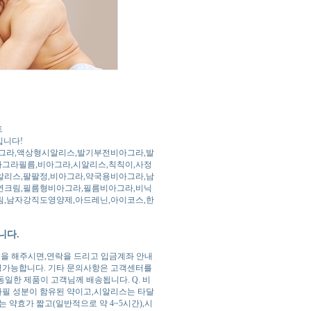
트
입니다!
라,액상형시알리스,발기부전비아그라,발
아그라필름,비아그라,시알리스,칙칙이,사정
리스,팔팔정,비아그라,약국용비아그라,남
연크림,필름형비아그라,필름비아그라,비닉
,남자강직도영양제,아드레닌,아이코스,한
니다.
성을 해주시면,연락을 드리고 입금계좌 안내
령가능합니다. 기타 문의사항은 고객센터를
동일한 제품이 고객님께 배송됩니다. Q. 비
나필 성분이 함유된 약이고,시알리스는 타달
 약효가 짧고(일반적으로 약 4~5시간),시