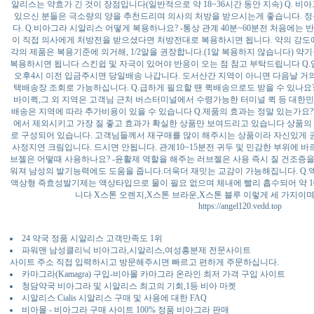
알리스는 약효가 긴 것이 장점입니다(일반적으로 약 18~36시간 동안 지속) Q. 
있으신 분들은 극소량의 양을 추천드리며 의사의 처방을 받으시는게 좋습니다. 정
다. Q.비아그라 시알리스 어떻게 복용하나요? -통상 관계 40분~60분전 처음에는
이 직접 의사에게 처방전을 받으셨다면 처방전대로 복용하시면 됩니다. 약의 강도에
각의 제품은 복용기준에 의거해, 1/2알을 권장합니다.(1알 복용하지 않습니다) 약기
복용하시면 됩니다 스킨쉽 및 자극이 있어야 반응이 오는 점 참고 부탁드립니다 Q.
오후4시 이전 입금주시면 당일배송 나갑니다. 도서산간 지역이 아니면 다음날 거의
택배송장 조회로 가능하십니다. Q.급하게 필요할 땐 퀵배송으로도 받을 수 있나요?
바이퀵,그 외 지역은 고객님 근처 버스터미널에서 수령가능한 터미널 퀵 등 대한
배송은 지역에 따라 추가비용이 있을 수 있습니다 Q.제품의 효과는 정말 있는가요
에서 제외시키고 가장 질 좋고 효과가 확실한 상품만 보여드리고 있습니다 상품의
로 구성되어 있습니다. 고객님들께서 재구매를 많이 해주시는 상품이라 자신있게 권
사정지연 크림입니다. 드시면 안됩니다. 관계10~15분전 귀두 및 민감한 부위에 바
브젤은 어떻때 사용하나요? -윤활제 역할을 해주는 러브젤은 사용 즉시 질 건조증
워져 남성의 발기능력에도 도움을 줍니다.더욱더 재밋는 교감이 가능해집니다. Q.
액상형 즉효성발기제는 액상타입으로 물이 필요 없으며 체내에 빨리 흡수되어 약 10
니다 X스톤 오렌지,X스톤 브라운,X스톤 블루 이렇게 세 가지이
https://angel120.vedd.top
24 약국 정품 시알리스 고객만족도 1위
파워맨 남성클리닉 비아그라,시알리스,여성흥분제 전문사이트
사이트 주소 직접 입력하시고 방문해주시면 빠르고 편하게 주문하십니다.
카마그라(Kamagra) 구입-비아몰 카마그라 온라인 최저 가격 구입 사이트
청담약국 비아그라 및 시알리스 최고의 기회,1등 비아 마켓
시알리스 Cialis 시알리스 구매 및 사용에 대한 FAQ
비아몰 - 비아그라 구매 사이트 100% 정품 비아그라 판매