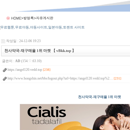
작성일 : 24-12-06 19:23
천사약국-재구매율 1위 마켓 【 vBkk.top 】
글쓴이 :
AD
(154.♡.63.10)
https://angel120.vedd.top
[238]
http://www.hongshin.net/bbs/logout.php?url=https://angel120.vedd.top%2…
[231]
천사약국-재구매율 1위 마켓