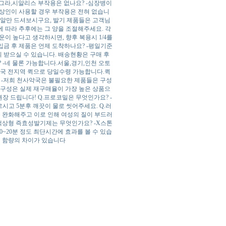
비아그라,시알리스 부작용은 없나요? -심장병이
상인이 사용할 경우 부작용은 전혀 없습니
 반알만 드셔보시구요, 발기 제품들은 고객님
 따라 추후에는 그 양을 조절해주세요. 각
운이 높다고 생각하시면, 향후 복용시 1/4를
입금 후 제품은 언제 도착하나요? -평일기준
 받으실 수 있습니다. 배송현황은 구매 후
 -네 물론 가능합니다.서울,경기,인천 오토
민국 전지역 퀵으로 당일수령 가능합니다.퀵
? -저희 천사약국은 불필요한 제품들은 구성
 구성은 실제 재구매율이 가장 높은 상품으
장 드립니다! Q.프로코밀은 무엇인가요? -
르시고 5분후 깨끗이 물로 씻어주세요. Q.러
을 완화해주고 이로 인해 여성의 질이 부드러
액상형 즉효성발기제는 무엇인가요? -X스톤
~20분 정도 최단시간에 효과를 볼 수 있습
며 함량의 차이가 있습니다