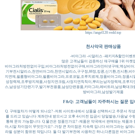
https://angel120.vedd.top
천사약국 판매상품
-비아그라 -시알리스 -패키지&할인이벤
많은 고객님들이 검증하신 재구매율 1위 마켓
비아그라처방전없이구입,비아그라처방전없이구매,비아그라인터넷구매,액상비아그
기부전시알리스,천연비아그라,천연시알리스,구구정,88정,킹콩,신기환,진시환,비
지연제,필름형비아그라,필름비아그라,프로코밀,조루치료제,정품비아그라,정품시알
성정력제,조루방지제품,사정지연크림,사정지연칙칙이,뿌리는남자정력제,조루지
스,남성성기단련기구,발기부전용품,남성단련용품,카마그라,레비트라,남성확대크림
방비아그라,남성발기제품
F&Q: 고객님들이 자주하시는 질문 입
Q. 구매절차가 어떻게 되나요? -저희 사이트내에서 상품을 선택하시고 주문서 작
를 드리고 있습니다 계좌안내 받으시고 오후 4시이전 입금시 당일발송,다음날 수
통해 문의 가능합니다. Q.물건은 정품인가요? -제품은 약국에서 판매되는 제품과 
아,시알 차이점이 무엇인가요? -가장 큰 차이점은 지속력 입니다.비아그라는 실데
라필 성분이 함유된 약입니다. 둘 다 발기부전에 사용하긴 하나,다른점은 비아그라는