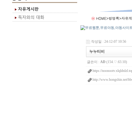
작성일 : 24-12-07 10:56
누누티비
글쓴이 :
AD
(154.♡.63.10)
https://noonootv.xlqldnlzl.to
http://www.hongshin.net/bbs