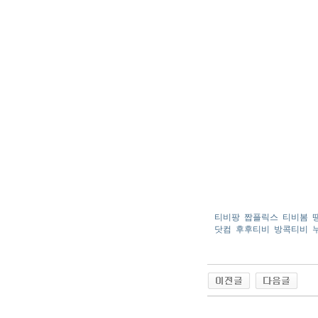
티비팡
짭플릭스
티비봄
닷컴
후후티비
방콕티비
야동 사이트