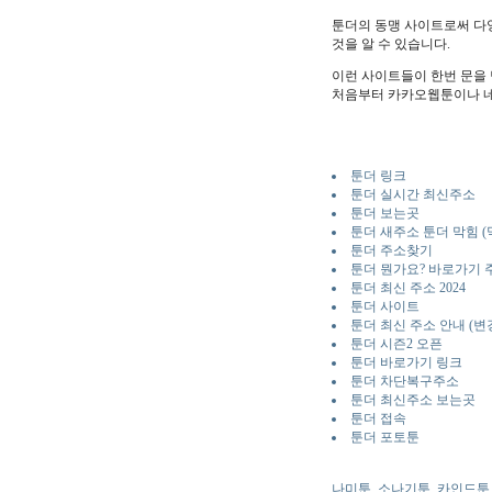
툰더의 동맹 사이트로써 다양
것을 알 수 있습니다.
이런 사이트들이 한번 문을 닫
처음부터 카카오웹툰이나 네
툰더 링크
툰더 실시간 최신주소
툰더 보는곳
툰더 새주소 툰더 막힘 
툰더 주소찾기
툰더 뭔가요? 바로가기 
툰더 최신 주소 2024
툰더 사이트
툰더 최신 주소 안내 (변
툰더 시즌2 오픈
툰더 바로가기 링크
툰더 차단복구주소
툰더 최신주소 보는곳
툰더 접속
툰더 포토툰
나미툰
소나기툰
카인드툰