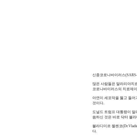
신종코로나바이러스(SARS-C
많은 사람들은 말라리야치료
코로나바이러스의 치료제이
아연이 세포막을 뚫고 들어
것이다.
도널드 트럼프 대통령이 말
씀하신 것은 바로 닥터 블라디비르
블라디미르 젤렌코(Dr.Vladi
다.