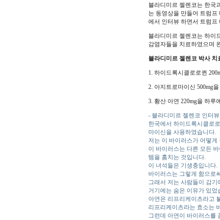
블라디미르 젤렌코는 한국과
는 동영상을 만들어 트럼프 
에서 인터뷰 하면서 트럼프
블라디미르 젤렌코는 하이드록
감염자들을 치료하였으며 완
블라디미르 젤렌코 박사 치료
1. 하이드록시클로로퀸 200m
2. 아지트로마이신 500mg을
3. 황산 아연 220mg을 하루
- 블라디미르 젤렌코 인터뷰
한국에서 하이드록시클로로
마이신을 사용하였습니다.
저는 이 바이러스가 어떻게
이 바이러스는 다른 모든 
템을 훔치는 것입니다.
이 녀석들은 기생충입니다.
바이러스는 그렇게 함으로써
그래서 저는 사람들이 감기
거기에는 숨은 이유가 있었
아연은 리프리케이츠라고 불
리프리케이츠라는 효소는 바
그런데 아연이 바이러스를 