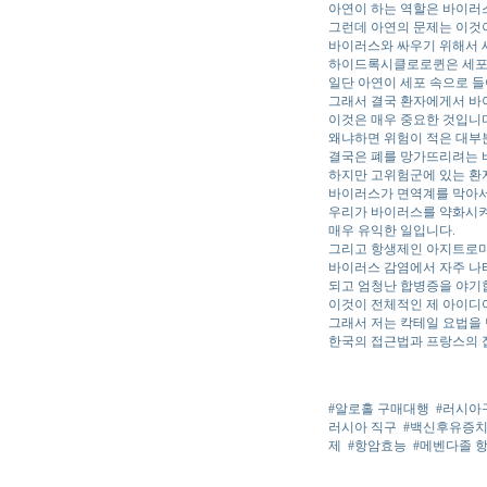
아연이 하는 역할은 바이러
그런데 아연의 문제는 이것
바이러스와 싸우기 위해서 
하이드록시클로로퀸은 세포막
일단 아연이 세포 속으로 
그래서 결국 환자에게서 바
이것은 매우 중요한 것입니
왜냐하면 위험이 적은 대부
결국은 폐를 망가뜨리려는 
하지만 고위험군에 있는 환
바이러스가 면역계를 막아서
우리가 바이러스를 약화시켜
매우 유익한 일입니다.
그리고 항생제인 아지트로마
바이러스 감염에서 자주 나타
되고 엄청난 합병증을 야기
이것이 전체적인 제 아이디
그래서 저는 칵테일 요법을
한국의 접근법과 프랑스의 
#알로홀 구매대행
#러시아
러시아 직구
#백신후유증
제
#항암효능
#메벤다졸 