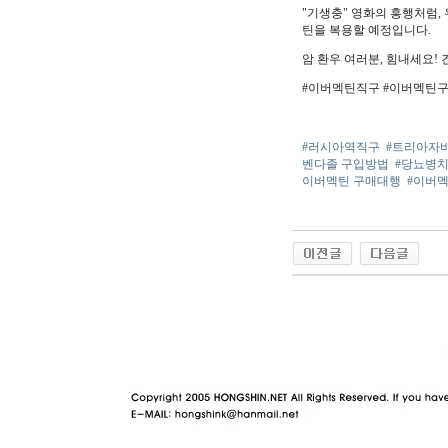
"기생충" 영화의 흥행처럼,
틴을 복용할 예정입니다.
암 환우 여러분, 힘내세요!
#이버멕틴직구 #이버멕틴
#러시아역직구
#트리아자
벤다졸 구입방법
#당뇨병
이버멕틴 구매대행
#이버
야동 사이트