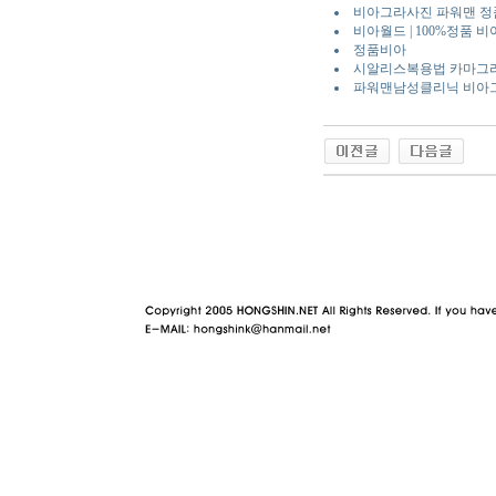
비아그라사진 파워맨 정
비아월드 | 100%정품
정품비아
시알리스복용법 카마그
파워맨남성클리닉 비아그
야동 사이트