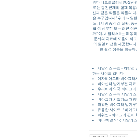
위한 니트로글리세린/질산염,
또는 항진균제와 함께 복용해
신과 같은 약물은 약물의 대
은 누구입니까? 위에 나열된
도에서 중증의 간 질환, 중
혈 성 심부전 또는 최근 심근
까? 예. 시알리스®는 폐동맥
문제의 치료에 도움이 되도록
의 일일 버전을 제공합니다. H
한 활성 성분을 함유하고
시알리스 구입 - 처방전
하는 사이트 입니다
여자비아그라 비아그라처방가격
비아센터 발기부전 치료 정
우리비아 약국 비아그라
시알리스 구매 시알리
비아그라 시알리스 처방
파워맨 비아그라 발기부
유용한 사이트 !! 비아
파워맨 - 비아그라 판매
비아/씨알 약국 시알리