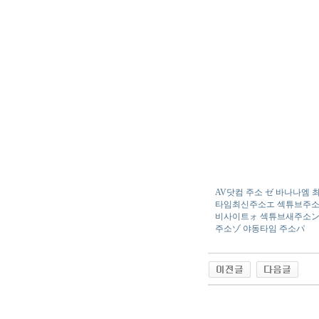
AV닷컴 주소 ゼ 바나나엠
타임최신주소エ 섹튜브주소
비사이트ォ 섹튜브새주소ン 
주소ゾ 야동타임 주소パ
야동 사이트