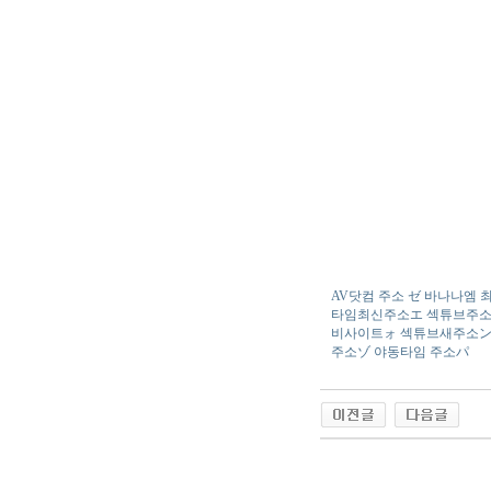
AV닷컴 주소 ゼ 바나나엠
타임최신주소エ 섹튜브주소
비사이트ォ 섹튜브새주소ン 
주소ゾ 야동타임 주소パ
야동 사이트