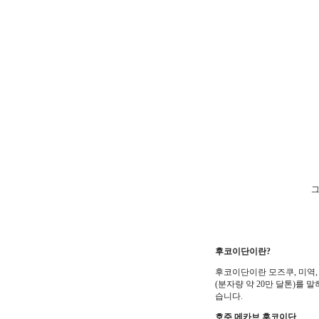
그
후코이단이란?
후코이단이란 모즈쿠, 미역,
(분자량 약 20만 달톤)를 말하
습니다.
호주 메카브 후코이단