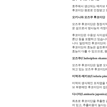
호주에서 생산되는 메카브 
후코이단 원료로 인정받고 
오키나와 모즈쿠 후코이단
모즈쿠 후코이단은 청정지역
운 섬으로서 방사능의 걱정
후코이단은 수용성 식이섬유이
론산 등을 포함하고 있습니다
니다. 일반적인 후코이단의 수
후코이단의 효능은 갈조류의 
효능이 다를 수 있으므로,
모즈쿠(Cladosiphon okamur
모즈쿠 후코이단은 일본 오
되고 있는 모즈쿠 후코이단
미역귀-메카브(Undaria pinna
미역의 생식체인 포자엽을 
브 부분에만 후코이단이 집
다시마(Laminaria japonica)
최초로 후코이단을 추출한 
어 있고, 추출비용이 높다는