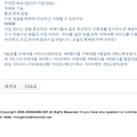
안전한 배송 (집까지 직접 배송)
직배송 가능
통관 문제 없음
이런 장점들 때문에 안심하고 구매할 수 있었어요.
마치며
건강 관리는 정말 중요하죠. 메벤다졸과 같은 효과적인 구충제를 정기적으로 복용하는
구가 처음이신 분들도 걱정 마세요. '우라몰' 같은 믿을 만한 구매대행 서비스를 이
여러분도 건강 관리에 힘쓰시길 바랍니다. 오늘도 행복한 하루 되세요!
#알로홀 구매대행
#러시아판매전문
#메벤다졸 구매대행
#항암제
#백신후유증치
제
#러시아구매대행
#버목스
#이버멕틴 구매대행
#메벤다졸
#메벤다졸 항암작
배송
#러시아 구매/배송대행
#코로나백신디톡스
#이버멕틴
#당뇨병치료제
동 사이트