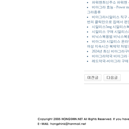
파워맨최신주소 파워맨 -
비아그라 효능 - Pow
그라종류
비아그라시알리스 직구 
번의 클릭만으로 집에서 편
시알리스5mg 시알리스
시알리스 구매 시알리
비닉스복용법 비닉스복
비아그라 시알리스 온라인
여성 지속시간 복제약 처방
2024년 최신 비아그
비아그라약국 비아그라 구
레드약국-비아그라 구매
야동 사이트