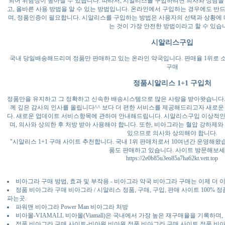
되어 위험성이 높아질 수 있습니다. 따라서, 시알리스를 구입하려면 의사와 상담을
고, 올바른 사용 방법을 알 수 있는 방법입니다. 온라인에서 구입하는 경우에도 반
며, 정품인증이 필요합니다. 시알리스를 구입하는 방법은 사용자의 선택과 상황에 
는 것이 가장 안전한 방법이라고 할 수 있습
시알리스구입
국내 당일배송해드리며 정품만 판매하고 있는 온라인 약국입니다. 판매율 1위로 
구매
정품시알리스 1+1 구입처
정품만을 유지하고 그 정확하고 신속한 배송시스템으로 많은 사랑을 받아왓습니다.
께 깊은 감사의 인사를 올립니다^^ 보다 더 편한 서비스를 제공해드리고자 새로
다. 새로운 업데이트 서비스항목에 관하여 안내해드립니다. 시알리스구입 이상적인
며, 의사와 상의한 후 처방 받아 사용해야 합니다. 또한, 비아그라는 혈압 강하제
있으므로 의사와 상의해야 합니다.
"시알리스 1+1 구매 사이트 추천합니다. 국내 1위 판매처로서 10여년간 운영해
품도 판매하고 있습니다. 사이트 방문해보세
https://2e0b85u3eo85a7ha62kt.vett.top
비아그라 구매 방법, 효과 및 부작용 - 비아그라 약국 비아그라 구매는 이제 더
정품 비아그라 구매 비아그라 / 시알리스 정품, 구매, 구입, 판매 사이트 100% 
파는곳.
파워맨 비아그라 Power Man 비아그라 처방
비아몰-VIAMALL 비아몰(Viamall)은 국내에서 가장 높은 재구매율을 기록하
정품 비아그라 구매 사이트-비아원 비아원 정품 비아그라 구매 사이트,정품 비