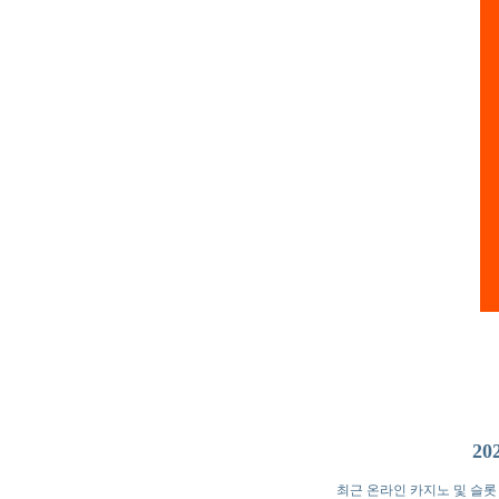
20
최근 온라인 카지노 및 슬