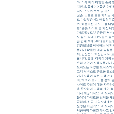
다. 이에 따라 다양한 슬롯
지면서, 플레이어들은 안전하
서도 스포츠 토토 및 카지노
심슨: 스포츠 토토/카지노 
트 가입첫충40% 매일첫충15% 
츠, 에볼루션 카지노 등 다양
팡’ 슬롯 사이트 중 가장 
가입가능 로켓 충환전 서비스 
노 콤프 최대 1.1% 슬롯 
금 업계 최대(20억) 토지노
검증업체를 써야하는 이유 카
들에게 탁월한 게임 경험을 
째, 안전성이 핵심입니다. 
합니다. 둘째, 다양한 게임
유하고 있어 사용자들에게 
토지노는 다양한 보너스와 
고객 서비스도 중요한 요소
에게 도움이 되는 고객 서
며, 혜택과 보너스를 통해 
사이트 추천에 대한 자주하는
을 준수하며 고객의 개인 정
에서 제공되나요? A: 토지
들에게 다채로운 선택을 제공
공하며, 신규 가입자에게는
운영은 어떤가요? A: 토지
제공하며 다년간 무사고 업체