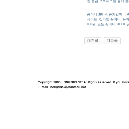
한 출금 프로세스를 통해 
꽁머니 3만
신규가입머니 
사이트
첫가입 꽁머니
꽁머
000원
토토 꽁머니 50000
야동 사이트