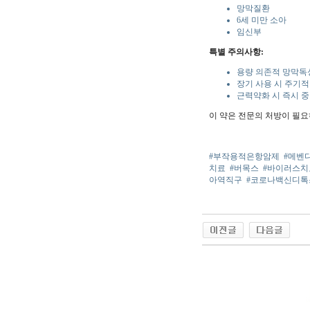
망막질환
6세 미만 소아
임신부
특별 주의사항:
용량 의존적 망막독
장기 사용 시 주기적
근력약화 시 즉시 
이 약은 전문의 처방이 필요
#부작용적은항암제
#메벤
치료
#버목스
#바이러스치
아역직구
#코로나백신디톡
야동 사이트