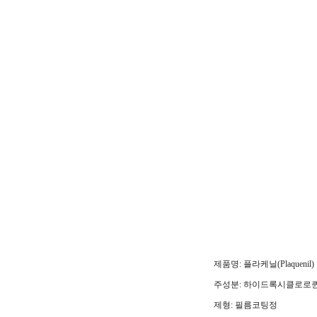
제품명: 플라케닐(Plaquenil)
주성분: 하이드록시클로로퀸 
제형: 필름코팅정