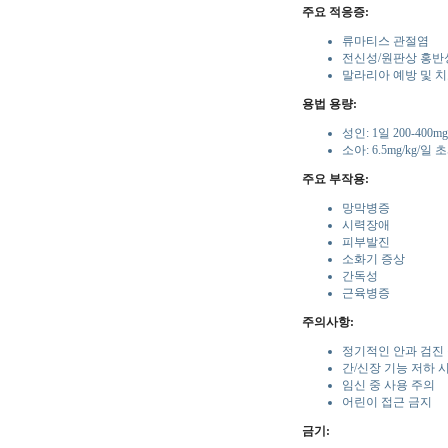
주요 적응증:
류마티스 관절염
전신성/원판상 홍반
말라리아 예방 및 
용법 용량:
성인: 1일 200-400mg
소아: 6.5mg/kg/
주요 부작용:
망막병증
시력장애
피부발진
소화기 증상
간독성
근육병증
주의사항:
정기적인 안과 검진
간/신장 기능 저하 
임신 중 사용 주의
어린이 접근 금지
금기: