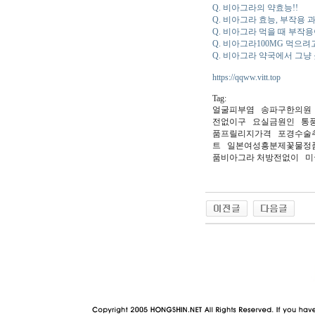
Q. 비아그라의 약효능!!
Q. 비아그라 효능, 부작용 
Q. 비아그라 먹을 때 부작
Q. 비아그라100MG 먹
Q. 비아그라 약국에서 그냥 
https://qqww.vitt.top
Tag:
얼굴피부염 송파구한의원
전없이구 요실금원인 통
품프­릴리지가격 포경수술
트 일본여성흥분제꽃물정품
품비아그라 처방전없이 미
야동 사이트