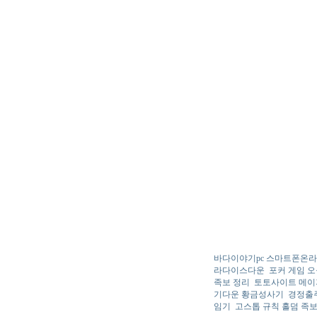
바다이야기pc 스마트폰온
라다이스다운
포커 게임 
족보 정리
토토사이트 메이
기다운 황금성사기
경정출
임기
고스톱 규칙 홀덤 족