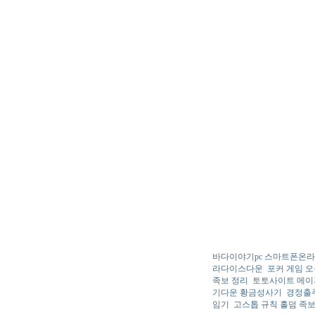
바다이야기pc 스마트폰온
라다이스다운
포커 게임 
족보 정리
토토사이트 메이
기다운 황금성사기
경정출
임기
고스톱 규칙 홀덤 족