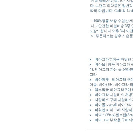
네릭 형태가 있습니다. 시알리
다. 브랜드 의약품은 일반적으로
따라 다릅니다. Cialis와
- 100%정품 보장 수입산
다. - 안전한 비밀배송 
포장드립니다.오후 3시 이전 입
이 주문하스는 경우 사은품
비아그라부작용 파워맨 파워
비아몰 | 정품 비아그라
매, 비아그라 파는 곳,온라
그라
비아마켓 - 비아그라 구매
아몰, 비아센터, 비아그라 파
맥스약국 비아그라구매 
비아그라 시알리스 처방
시알리스 구매 시알리
비아몰-viamall 비아그
파워맨 비아그라 시알리
비닉스(Vinix)센트립(
비아그라 부작용 구매