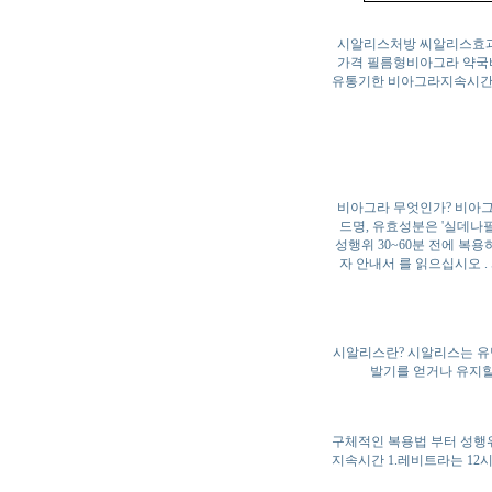
시알리스처방 씨알리스효과
가격 필름형비아그라 약국
유통기한 비아그라지속시간
비아그라 무엇인가? 비아그라
드명, 유효성분은 '실데나필'
성행위 30~60분 전에 복용
자 안내서 를 읽으십시오 . 
시알리스란? 시알리스는 유명
발기를 얻거나 유지할 
구체적인 복용법 부터 성행위
지속시간 1.레비트라는 12