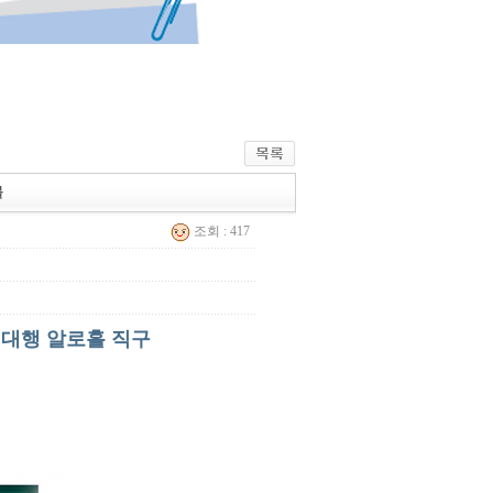
몰
조회 : 417
매대행 알로홀 직구