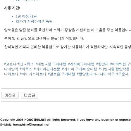
사용 기간:
1년 이상 사용
효과가 저녁까지 지속됨
알로홀은 담즙 분비를 촉진하여 소화기 증상을 개선하는 데 도움을 주는 약물입니다
특히 입 안 쓴맛으로 고생하는 분들에게 적합합니다.
합리적인 가격과 편리한 복용법으로 장기간 사용하기에 적합하지만, 지속적인 증상
#코로나백신디톡스
#메벤다졸 구매대행
#러시아구매대행
#항암제
#이버멕틴 
나예방약
#버목스
#러시아판매전문
#러시아 구매/배송대행
#메벤다졸 항암작용
나치료제
#바이러스치료제
#알로홀 구매대행
#항암효과
#러시아 직구
#구충제
동 사이트