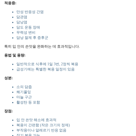
적응증:
만성 반응성 간염
담관염
담낭염
담도 운동 장애
무력성 변비
담낭 절제 후 증후군
특히 입 안의 쓴맛을 완화하는 데 효과적입니다.
용법 및 용량:
일반적으로 식후에 1일 3번, 2정씩 복용
급성기에는 특별한 복용 일정이 있음
성분:
소의 담즙
쐐기풀잎
마늘 구근
활성탄 등 포함
장점:
입 안 쓴맛 해소에 효과적
복용이 간편함 (작은 크기의 정제)
부작용이나 알레르기 반응 없음
장기 복용 가능