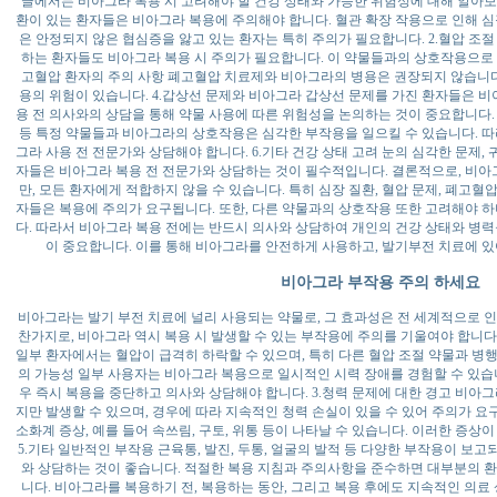
글에서는 비아그라 복용 시 고려해야 할 건강 상태와 가능한 위험성에 대해 알아보겠
환이 있는 환자들은 비아그라 복용에 주의해야 합니다. 혈관 확장 작용으로 인해 심
은 안정되지 않은 협심증을 앓고 있는 환자는 특히 주의가 필요합니다. 2.혈압 조
하는 환자들도 비아그라 복용 시 주의가 필요합니다. 이 약물들과의 상호작용으로 인
고혈압 환자의 주의 사항 폐고혈압 치료제와 비아그라의 병용은 권장되지 않습니다
용의 위험이 있습니다. 4.갑상선 문제와 비아그라 갑상선 문제를 가진 환자들은 비
용 전 의사와의 상담을 통해 약물 사용에 따른 위험성을 논의하는 것이 중요합니다
등 특정 약물들과 비아그라의 상호작용은 심각한 부작용을 일으킬 수 있습니다. 따
그라 사용 전 전문가와 상담해야 합니다. 6.기타 건강 상태 고려 눈의 심각한 문제, 
자들은 비아그라 복용 전 전문가와 상담하는 것이 필수적입니다. 결론적으로, 비
만, 모든 환자에게 적합하지 않을 수 있습니다. 특히 심장 질환, 혈압 문제, 폐고혈압
자들은 복용에 주의가 요구됩니다. 또한, 다른 약물과의 상호작용 또한 고려해야 하
다. 따라서 비아그라 복용 전에는 반드시 의사와 상담하여 개인의 건강 상태와 병력
이 중요합니다. 이를 통해 비아그라를 안전하게 사용하고, 발기부전 치료에 있
비아그라 부작용 주의 하세요
비아그라는 발기 부전 치료에 널리 사용되는 약물로, 그 효과성은 전 세계적으로 
찬가지로, 비아그라 역시 복용 시 발생할 수 있는 부작용에 주의를 기울여야 합니다.
일부 환자에서는 혈압이 급격히 하락할 수 있으며, 특히 다른 혈압 조절 약물과 병행
의 가능성 일부 사용자는 비아그라 복용으로 일시적인 시력 장애를 경험할 수 있습
우 즉시 복용을 중단하고 의사와 상담해야 합니다. 3.청력 문제에 대한 경고 비아
지만 발생할 수 있으며, 경우에 따라 지속적인 청력 손실이 있을 수 있어 주의가 요
소화계 증상, 예를 들어 속쓰림, 구토, 위통 등이 나타날 수 있습니다. 이러한 증상
5.기타 일반적인 부작용 근육통, 발진, 두통, 얼굴의 발적 등 다양한 부작용이 보
와 상담하는 것이 좋습니다. 적절한 복용 지침과 주의사항을 준수하면 대부분의 
니다. 비아그라를 복용하기 전, 복용하는 동안, 그리고 복용 후에도 지속적인 의료