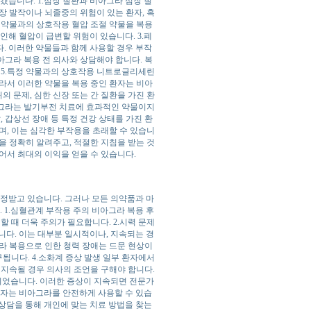
습니다. 1.심장 질환과 비아그라 심장 질
장 발작이나 뇌졸중의 위험이 있는 환자, 혹
절 약물과의 상호작용 혈압 조절 약물을 복용
해 혈압이 급변할 위험이 있습니다. 3.폐
. 이러한 약물들과 함께 사용할 경우 부작
아그라 복용 전 의사와 상담해야 합니다. 복
. 5.특정 약물과의 상호작용 니트로글리세린
라서 이러한 약물을 복용 중인 환자는 비아
귀의 문제, 심한 신장 또는 간 질환을 가진 환
아그라는 발기부전 치료에 효과적인 약물이지
, 갑상선 장애 등 특정 건강 상태를 가진 환
며, 이는 심각한 부작용을 초래할 수 있습니
을 정확히 알려주고, 적절한 지침을 받는 것
어서 최대의 이익을 얻을 수 있습니다.
인정받고 있습니다. 그러나 모든 의약품과 마
 1.심혈관계 부작용 주의 비아그라 복용 후
할 때 더욱 주의가 필요합니다. 2.시력 문제
니다. 이는 대부분 일시적이나, 지속되는 경
그라 복용으로 인한 청력 장애는 드문 현상이
구됩니다. 4.소화계 증상 발생 일부 환자에서
이 지속될 경우 의사의 조언을 구해야 합니다.
고되었습니다. 이러한 증상이 지속되면 전문가
환자는 비아그라를 안전하게 사용할 수 있습
 상담을 통해 개인에 맞는 치료 방법을 찾는