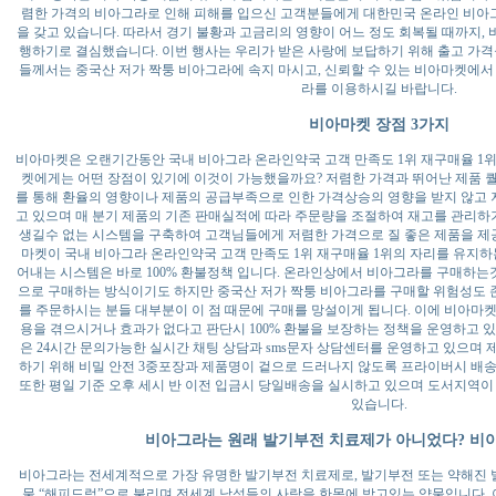
렴한 가격의 비아그라로 인해 피해를 입으신 고객분들에게 대한민국 온라인 비아그
을 갖고 있습니다. 따라서 경기 불황과 고금리의 영향이 어느 정도 회복될 때까지, 
행하기로 결심했습니다. 이번 행사는 우리가 받은 사랑에 보답하기 위해 출고 가격
들께서는 중국산 저가 짝퉁 비아그라에 속지 마시고, 신뢰할 수 있는 비아마켓에서
라를 이용하시길 바랍니다.
비아마켓 장점 3가지
비아마켓은 오랜기간동안 국내 비아그라 온라인약국 고객 만족도 1위 재구매율 1위
켓에게는 어떤 장점이 있기에 이것이 가능했을까요? 저렴한 가격과 뛰어난 제품 
를 통해 환율의 영향이나 제품의 공급부족으로 인한 가격상승의 영향을 받지 않고
고 있으며 매 분기 제품의 기존 판매실적에 따라 주문량을 조절하여 재고를 관리
생길수 없는 시스템을 구축하여 고객님들에게 저렴한 가격으로 질 좋은 제품을 제공하
마켓이 국내 비아그라 온라인약국 고객 만족도 1위 재구매율 1위의 자리를 유지하
어내는 시스템은 바로 100% 환불정책 입니다. 온라인상에서 비아그라를 구매하
으로 구매하는 방식이기도 하지만 중국산 저가 짝퉁 비아그라를 구매할 위험성도
를 주문하시는 분들 대부분이 이 점 때문에 구매를 망설이게 됩니다. 이에 비아마
용을 겪으시거나 효과가 없다고 판단시 100% 환불을 보장하는 정책을 운영하고 
은 24시간 문의가능한 실시간 채팅 상담과 sms문자 상담센터를 운영하고 있으며
하기 위해 비밀 안전 3중포장과 제품명이 겉으로 드러나지 않도록 프라이버시 배
또한 평일 기준 오후 세시 반 이전 입금시 당일배송을 실시하고 있으며 도서지역이
있습니다.
비아그라는 원래 발기부전 치료제가 아니었다? 비
비아그라는 전세계적으로 가장 유명한 발기부전 치료제로, 발기부전 또는 약해진
물 “해피드럭”으로 불리며 전세계 남성들의 사랑을 한몸에 받고있는 약물입니다. 