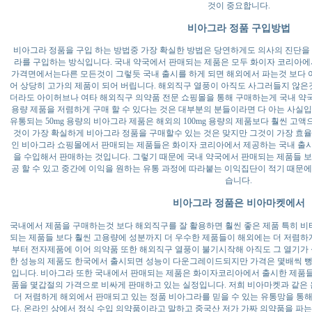
것이 중요합니다.
비아그라 정품 구입방법
비아그라 정품을 구입 하는 방법중 가장 확실한 방법은 당연하게도 의사의 진단을
라를 구입하는 방식입니다. 국내 약국에서 판매되는 제품은 모두 화이자 코리아에
가격면에서는다른 모든것이 그렇듯 국내 출시를 하게 되면 해외에서 파는것 보다
어 상당히 고가의 제품이 되어 버립니다. 해외직구 열풍이 아직도 사그러들지 않은것
더라도 아이허브나 여타 해외직구 의약품 전문 쇼핑몰을 통해 구매하는게 국내 약
용량 제품을 저렴하게 구매 할 수 있다는 것은 대부분의 분들이라면 다 아는 사실
유통되는 50mg 용량의 비아그라 제품은 해외의 100mg 용량의 제품보다 훨씬 고
것이 가장 확실하게 비아그라 정품을 구매할수 있는 것은 맞지만 그것이 가장 효
인 비아그라 쇼핑몰에서 판매되는 제품들은 화이자 코리아에서 제공하는 국내 출
을 수입해서 판매하는 것입니다. 그렇기 때문에 국내 약국에서 판매되는 제품들 
공 할 수 있고 중간에 이익을 원하는 유통 과정에 따라붙는 이익집단이 적기 때문
습니다.
비아그라 정품은 비아마켓에서
국내에서 제품을 구매하는것 보다 해외직구를 잘 활용하면 훨씬 좋은 제품 특히 
되는 제품들 보다 훨씬 고용량에 성분까지 더 우수한 제품들이 해외에는 더 저렴
부터 전자제품에 이어 의약품 또한 해외직구 열풍이 불기시작해 아직도 그 열기가 
한 성능의 제품도 한국에서 출시되면 성능이 다운그레이드되지만 가격은 몇배씩 뻥
입니다. 비아그라 또한 국내에서 판매되는 제품은 화이자코리아에서 출시한 제품
품을 몇갑절의 가격으로 비싸게 판매하고 있는 실정입니다. 저희 비아마켓과 같
더 저렴하게 해외에서 판매되고 있는 정품 비아그라를 믿을 수 있는 유통망을 통
다. 온라인 상에서 정식 수입 의약품이라고 말하고 중국산 저가 가짜 의약품을 파