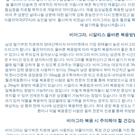
을 올리며 단숨에 전 세계적인 제약사로 거듭나게 해준 혁신적인 제품입니다. 이
협심증을 치료할 목적으로 개발되던 약이였습니다. 제품 임상실험중 복용한 남성
라의 주 성분인 실데나필 성분에 대한 발기력 강화 효능연구가 다시 진행되었고 발기
식품의약국(FDA)의 승인을 받아. 출시하게 되었습니다. 비아그라는 말초 혈관을 
해 발기력을 향상시켜줍니다.
비아그라, 시알리스 올바른 복용방
남성 발기부전 치료제의 양대산맥이자 비아마켓에서 가장 판매율이 높은 비아그라
드리고자 합니다. 좋은약이라도 올바른 복용법에 따라 적절히 복용하셔야 좋은 효
수 있으니 꼭 주의깊게 읽어보시길 바랍니다. 비아그라 비아그라는 성관계 한 시
은 4~6시간 정도로 생각하시면 됩니다. 비아그라를 복용하신다고 해서 발기가 바
을때 발기를 강하게 할 수 있도록 도와주는 약물입니다. 비아그라는 대표적으로 50mg
음부터 강한 용량으로 사용하기 보다는 20mg의 낮은 용량에서 부터 차근차근 늘려
약 한시간전에 권장용량 25~50mg을 경구투여하시면 되고 유효성과 내약성에 따라
혈관계질환이나 약을 복용중인 사람은 필히 전문의 진료를 통해 처방받으시길 권장드립
g, 20mg의 용량의 제품군이 있습니다. 시알리스 복용법과 비아그라 복용법의 가장
일복용하는 방법이 가능하다는 점입니다. 이렇게 복용하게될시 발기부전 증상이 
유지할 수 있어 언제든지 즐거운 성생활이 가능하다는 장점이 있습니다. 또한 이렇
과가 있어 약물을 복용하지 않았을때도 발기력을 유지하는 경우도 있다고 합니다. 일
예상되는 성 행위 전에 식사에 상관없이 복용하면 됩니다. 최대 권장 복용 빈도는 
환이나 약을 복용중인 사람은 필히 전문의 진료를 통해 처방
비아그라 복용 시 주의해야 할 건강
비아그라는 발기부전 치료에 널리 사용되는 약물이지만, 특정 건강 상태를 가진 환