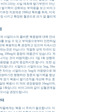
런 비아그라는 사실 애초에 발기부전이 아닌
의 발기력이 강화되는 부작용을 보고 비아그
부전 치료제로 1996년 특허를 취득, 미국
확장 시키고 확장된 혈관으로 피가 잘 몰리게
법
와 시알리스의 올바른 복용법에 대해 안내
과를 보실 수 있고 부작용으로부터 안전하실
간전에 복용하도록 권장하고 있으며 지속시간
로되는것은 아닙니다. 적절한 성적 자극이 있
, 100mg의 용량의 제품군이 있습니다. 처
나가는 것이 바람직합니다. 1일 1회 성행위
 용량을 조금씩 증감하시면 됩니다. 또한 심
니다. 시알리스 시알리스는 5mg, 10m
 큰 차이는 시알리스는 5mg의 저용량으로 매
발생하기전 쌩쌩하던 청춘의 발기력을 항상
게 장기 복용시 발기조직을 개선해 주는 효
반 복용시 이 약의 권장용량은 10mg이며,
1일 1회입니다. 비아그라와 같이 심혈관계질
받으시길 권장드립니다.
상태
자들에게는 복용 시 주의가 필요합니다. 이