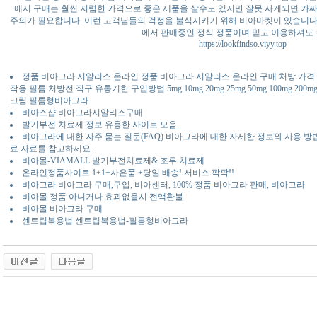
에서 구매는 훨씬 저렴한 가격으로 좋은 제품을 살수도 있지만 잘못 사게되면 가
주의가 필요합니다. 이런 고객님들의 걱정을 불식시키기 위해 비아마켓이 있습니다
에서 판매중인 정식 정품이며 믿고 이용하셔도 
https://lookfindso.viyy.top
정품 비아그라 시알리스 온라인 정품 비아그라 시알리스 온라인 구매 처방 가격 
작용 필름 처방전 직구 유통기한 구입방법 5mg 10mg 20mg 25mg 50mg 100mg 200mg 
크림 필름형비아그라
비아스샵 비아그라시알리스구매
발기부전 치료제 정보 유용한 사이트 모음
비아그라에 대한 자주 묻는 질문(FAQ) 비아그라에 대한 자세한 정보와 사용 방
료 자료를 참고하세요.
비아몰-VIAMALL 발기부전치료제& 조루 치료제
온라인정품사이트 1+1+사은품 +당일 배송! 서비스 팍팍!!
비아그라 비아그라 구매,구입, 비아센터, 100% 정품 비아그라 판매, 비아그라
비아몰 정품 아니거나 효과없을시 전액환불
비아몰 비아그라 구매
센트립복용법 센트립복용법-필름형비아그라
동 사이트