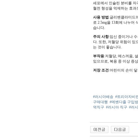
세포에서 인슐린 분비를 자
혈전 형성을 억제하는 효과
사용 방법
:글리벤클라미드의 
로 2.5mg을 13회에 나누어
습니다.
주의 사항
:임신 중이거나 수
다. 또한, 저혈당 위험이
는 것이 좋습니다.
부작용
:저혈당, 메스꺼움, 
있으므로, 복용 중 이상 증
저장 조건
:어린이의 손이 
#러시아배송
#트리아자비
구매대행
#메벤다졸 구입
역직구
#러시아 직구
#러