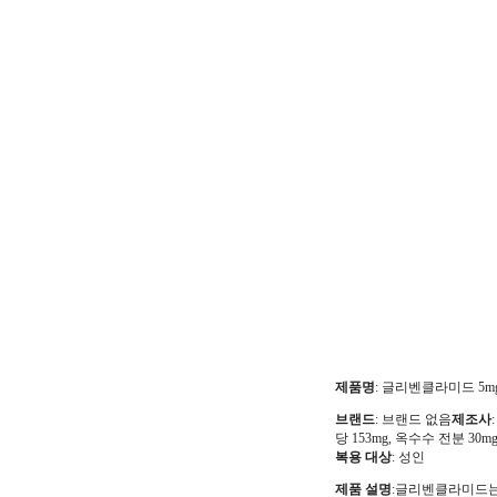
제품명
: 글리벤클라미드 5m
브랜드
: 브랜드 없음
제조사
당 153mg, 옥수수 전분 30
복용 대상
: 성인
제품 설명
:글리벤클라미드는