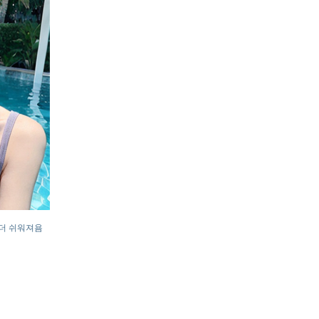
 더 쉬워져욤