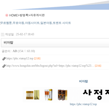
작성일 : 25-02-17 18:43
비아탑
글쓴이 :
AD
(154.♡.63.10)
https://phc.viatop12.top
[218]
http://www.hongshin.net/bbs/logout.php?url=https://phc.viatop12.top%23…
[216]
비아탑
https://phc.viatop12.top