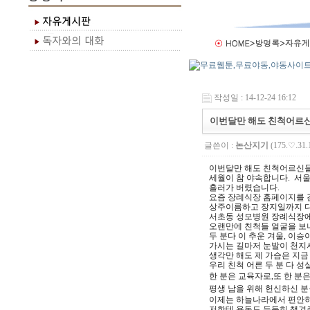
작성일 : 14-12-24 16:12
이번달만 해도 친척어르
글쓴이 :
논산지기
(175.♡.31.
이번달만 해도 친척어르신
세월이 참 야속합니다. 서
흘러가 버렸습니다.
요즘 장례식장 홈페이지를 
상주이름하고 장지일까지 다
서초동 성모병원 장례식장
오랜만에 친척들 얼굴을 보
두 분다 이 추운 겨울, 이
가시는 길마저 눈발이 천지
생각만 해도 제 가슴은 지
우리 친척 어른 두 분 다 
한 분은 교육자로,또 한 분
평생 남을 위해 헌신하신 
이제는 하늘나라에서 편안히
저한테 용돈도 두둑히 챙겨