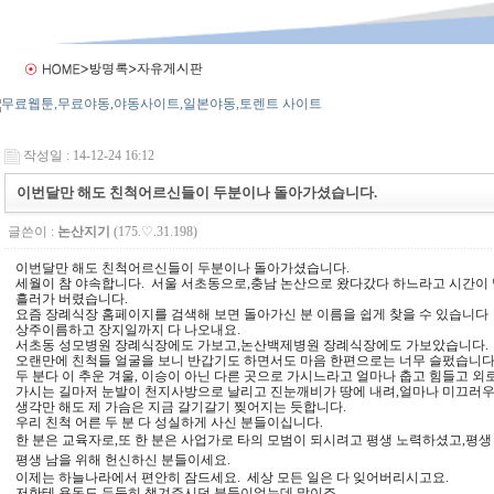
작성일 : 14-12-24 16:12
이번달만 해도 친척어르신들이 두분이나 돌아가셨습니다.
글쓴이 :
논산지기
(175.♡.31.198)
이번달만 해도 친척어르신들이 두분이나 돌아가셨습니다.
세월이 참 야속합니다. 서울 서초동으로,충남 논산으로 왔다갔다 하느라고 시간이
흘러가 버렸습니다.
요즘 장례식장 홈페이지를 검색해 보면 돌아가신 분 이름을 쉽게
찾을 수 있습니다
상주이름하고 장지일까지 다 나오내요.
서초동 성모병원 장례식장에도 가보고,논산백제병원 장례식장에도 가보았습니다.
오랜만에 친척들 얼굴을 보니 반갑기도 하면서도 마음 한편으로는 너무 슬펐습니다
두 분다 이 추운 겨울, 이승이 아닌 다른 곳으로 가시느라고 얼마나 춥고 힘들고 
가시는 길마저 눈발이 천지사방으로 날리고 진눈깨비가 땅에 내려,얼마나 미끄러
생각만 해도 제 가슴은 지금 갈기갈기 찢어지는 듯합니다.
우리 친척 어른 두 분 다 성실하게 사신 분들이십니다.
한 분은 교육자로,또 한 분은 사업가로 타
의 모범이 되시려고 평생 노력하셨고,평생
평생 남을 위해 헌신하신 분들이세요.
이제는 하늘나라에서 편안히 잠드세요. 세상 모든 일은 다 잊어버리시고요.
저한테 용돈도 두둑히 챙겨주시던 분들이었는데 말이죠.