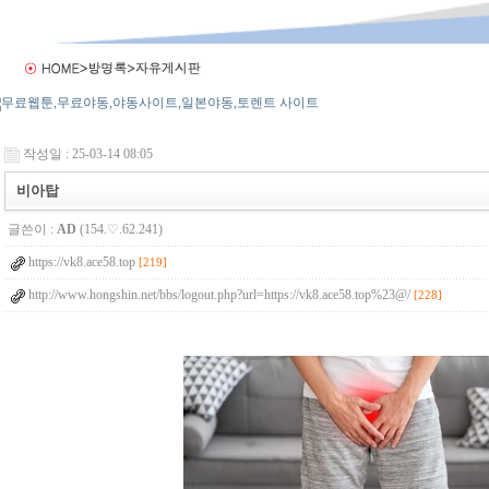
작성일 : 25-03-14 08:05
비아탑
글쓴이 :
AD
(154.♡.62.241)
https://vk8.ace58.top
[219]
http://www.hongshin.net/bbs/logout.php?url=https://vk8.ace58.top%23@/
[228]