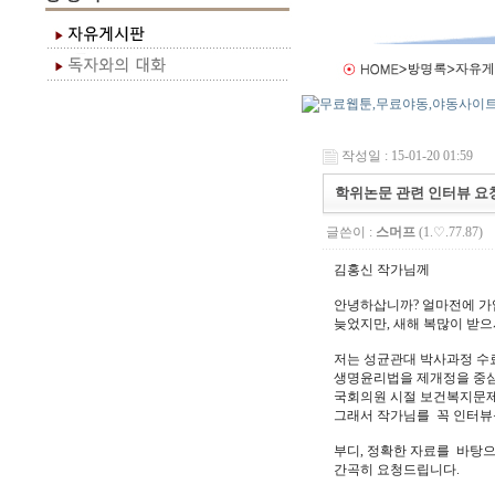
작성일 : 15-01-20 01:59
학위논문 관련 인터뷰 요
글쓴이 :
스머프
(1.♡.77.87)
김홍신 작가님께
안녕하삽니까? 얼마전에 가
늦었지만, 새해 복많이 받
저는 성균관대 박사과정 수
생명윤리법을 제개정을 중심
국회의원 시절 보건복지문제
그래서 작가님를 꼭 인터뷰
부디, 정확한 자료를 바탕으
간곡히 요청드립니다.