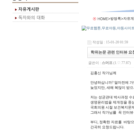
작성일 : 15-01-20 01:59
학위논문 관련 인터뷰 요
글쓴이 :
스머프
(1.♡.77.87)
김홍신 작가님께
안녕하삽니까? 얼마전에 가
늦었지만, 새해 복많이 받
저는 성균관대 박사과정 수
생명윤리법을 제개정을 중심
국회의원 시절 보건복지문제
그래서 작가님를 꼭 인터뷰
부디, 정확한 자료를 바탕으
간곡히 요청드립니다.