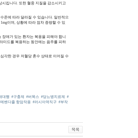
상시킵니다. 또한 혈중 지질을 감소시키고
 수준에 따라 달라질 수 있습니다. 일반적으
 1mg이며, 상황에 따라 점차 증량할 수 있
기능 장애가 있는 환자는 복용을 피해야 합니
클라미드를 복용하는 동안에는 음주를 피하
. 심각한 경우 저혈당 혼수 상태로 이어질 수
매대행
#구충제
#버목스
#당뇨병치료제
#
#메벤다졸 항암작용
#러시아역직구
#부작