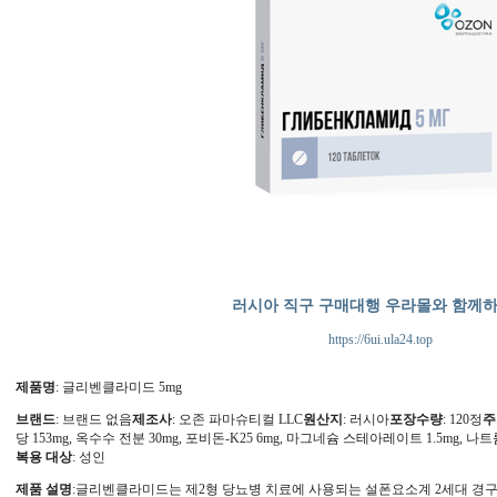
러시아 직구 구매대행 우라몰와 함께
https://6ui.ula24.top
제품명
: 글리벤클라미드 5mg
브랜드
: 브랜드 없음
제조사
: 오존 파마슈티컬 LLC
원산지
: 러시아
포장수량
: 120정
주
당 153mg, 옥수수 전분 30mg, 포비돈-K25 6mg, 마그네슘 스테아레이트 1.5mg, 
복용 대상
: 성인
제품 설명
:글리벤클라미드는 제2형 당뇨병 치료에 사용되는 설폰요소계 2세대 경구