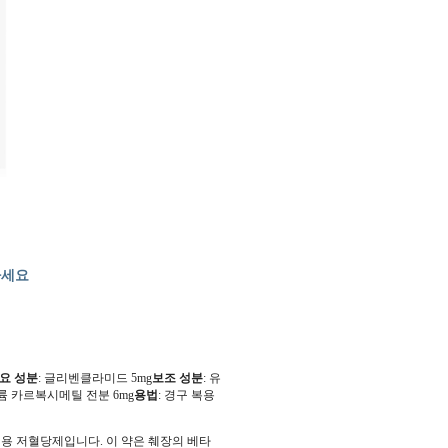
하세요
요 성분
: 글리벤클라미드 5mg
보조 성분
: 유
나트륨 카르복시메틸 전분 6mg
용법
: 경구 복용
용 저혈당제입니다. 이 약은 췌장의 베타