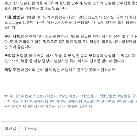
세포에서 인슐린 분비를 자극하여 혈당을 낮추며, 말초 조직의 인슐린 감수성을 향
혈전 형성을 억제하는 효과도 있습니다.
사용 방법
:글리벤클라미드의 복용량은 개인의 연령, 당뇨병의 심각도, 공복 시 혈당
로 2.5mg을 13회에 나누어 식사 20~30분 전에 복용합니다. 노인 환자의 초기 용량은
습니다.
주의 사항
:임신 중이거나 수유 중인 여성, 제1형 당뇨병 환자, 심각한 신장 및 간 
다. 또한, 저혈당 위험이 있으므로 정기적인 혈당 모니터링이 필요합니다. 글리벤
는 것이 좋습니다.
부작용
:저혈당, 메스꺼움, 설사, 두통, 피부 발진 등의 부작용이 발생할 수 있습니다
있으므로, 복용 중 이상 증상이 발생하면 즉시 의사의 진료를 받아야 합니다.
저장 조건
:어린이의 손이 닿지 않는 서늘하고 건조한 곳에 보관하세요.
#바이러스치료제
#코로나치료제
#탈모치료제
#항암효과
#항암효능
#알로홀 구
이버멕틴
#러시아구매대행
#이버멕틴 구매대행
#코로나백신디톡스
#메벤다졸
용적은항암제
#러시아판매전문
#러시아배송
#항암제