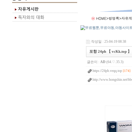
작성일 : 25-04-19 08:38
포항 24ph 【 vcKk.top 】
글쓴이 :
AD
(64.♡.35.3)
https://24ph.veqq.top
[174]
http://www.hongshin.net/bb