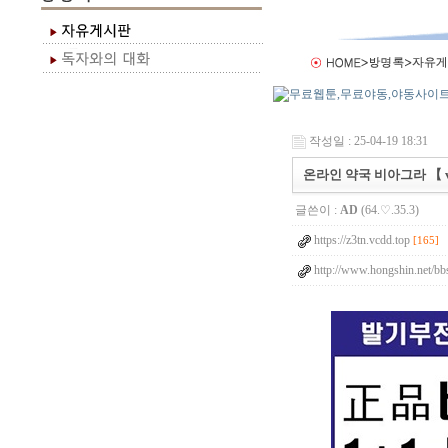
작성일 : 25-04-19 18:31
온라인 약국 비아그라 【 vb
글쓴이 :
AD
(64.♡.35.3)
https://z3tn.vcdd.top
[165]
http://www.hongshin.net/bb