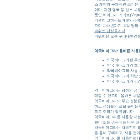
스 계약의 구체적인 조건은 
이다. 다만 영국 등 일부 
품인 비아그라 커넥트(Viag
기관힌 코히런트마켓인사이트(Co
으며 2028년까지 59억 달
파워맨 남성클리닉
파워맨은 오랜 구매대행경험
약국비아그라: 올바른 사용
약국비아그라란 무
약국비아그라의 효과
약국비아그라 사용 
약국비아그라 처방 
약국비아그라와 건
약국비아그라는 남성의 성기
매할 수 있으며, 올바른 사
약국비아그라의 주요 성분은
하고 성생활의 질을 높이는 
므로 주의가 필요합니다.
약국비아그라를 사용할 때는 
환이 있는 경우에는 더욱 신
약국비아그라는 처방전이 필
을 통해 구매하고, 사용 전
약국비아그라를 사용하면서 건