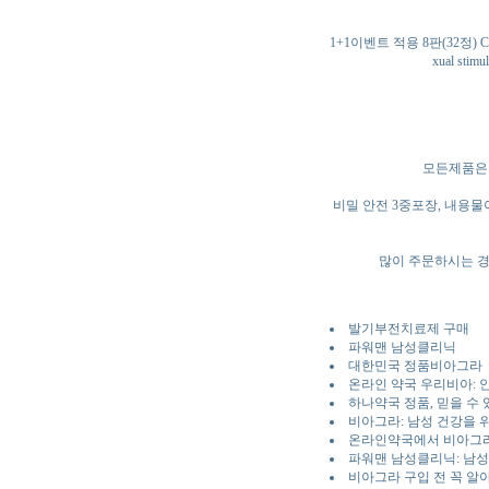
1+1이벤트 적용 8판(32정
xual s
모든제품은 
비밀 안전 3중포장, 내용
많이 주문하시는 경
발기부전치료제 구매
파워맨 남성클리닉
대한민국 정품비아그라
온라인 약국 우리비아: 
하나약국 정품, 믿을 수 
비아그라: 남성 건강을 
온라인약국에서 비아그라
파워맨 남성클리닉: 남성
비아그라 구입 전 꼭 알