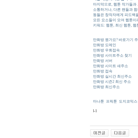
마지막으로, 웹툰 작가들과 
소통하거나, 다른 팬들과 함
동들은 창작자에게 피드백을 
모든 요소들이 모여 웹툰이
키워드: 웹툰, 최신 웹툰, 
만화방 뭔가요? 바로가기 
만화방 도메인
만화방 우회접속
만화방 사이트주소 찾기
만화방 서버
만화방 사이트 새주소
만화방 접속
만화방 실시간 최신주소
만화방 시즌2 최신 주소
만화방 최신주소
마나툰
프릭툰
도지코믹스
l-1