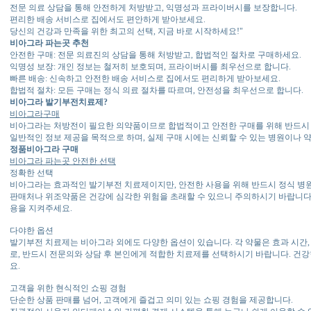
전문 의료 상담을 통해 안전하게 처방받고, 익명성과 프라이버시를 보장합니다.
편리한 배송 서비스로 집에서도 편안하게 받아보세요.
당신의 건강과 만족을 위한 최고의 선택, 지금 바로 시작하세요!"
비아그라 파는곳 추천
안전한 구매: 전문 의료진의 상담을 통해 처방받고, 합법적인 절차로 구매하세요.
익명성 보장: 개인 정보는 철저히 보호되며, 프라이버시를 최우선으로 합니다.
빠른 배송: 신속하고 안전한 배송 서비스로 집에서도 편리하게 받아보세요.
합법적 절차: 모든 구매는 정식 의료 절차를 따르며, 안전성을 최우선으로 합니다.
비아그라 발기부전치료제?
비아그라구매
비아그라는 처방전이 필요한 의약품이므로 합법적이고 안전한 구매를 위해 반드시 
일반적인 정보 제공을 목적으로 하며, 실제 구매 시에는 신뢰할 수 있는 병원이나 
정품비아그라 구매
비아그라 파는곳 안전한 선택
정확한 선택
비아그라는 효과적인 발기부전 치료제이지만, 안전한 사용을 위해 반드시 정식 병원
판매처나 위조약품은 건강에 심각한 위험을 초래할 수 있으니 주의하시기 바랍니다.
용을 지켜주세요.
다야한 옵션
발기부전 치료제는 비아그라 외에도 다양한 옵션이 있습니다. 각 약물은 효과 시간,
로, 반드시 전문의와 상담 후 본인에게 적합한 치료제를 선택하시기 바랍니다. 건
요.
고객을 위한 현식적인 쇼핑 경험
단순한 상품 판매를 넘어, 고객에게 즐겁고 의미 있는 쇼핑 경험을 제공합니다.