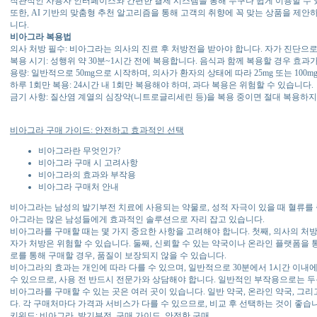
직관적인 사용자 인터페이스와 간편한 결제 시스템을 통해 누구나 쉽게 이용할 수 
또한, AI 기반의 맞춤형 추천 알고리즘을 통해 고객의 취향에 꼭 맞는 상품을 제안
니다.
비아그라 복용법
의사 처방 필수: 비아그라는 의사의 진료 후 처방전을 받아야 합니다. 자가 진단으로
복용 시기: 성행위 약 30분~1시간 전에 복용합니다. 음식과 함께 복용할 경우 효과
용량: 일반적으로 50mg으로 시작하며, 의사가 환자의 상태에 따라 25mg 또는 100
하루 1회만 복용: 24시간 내 1회만 복용해야 하며, 과다 복용은 위험할 수 있습니다.
금기 사항: 질산염 계열의 심장약(니트로글리세린 등)을 복용 중이면 절대 복용하지
비아그라 구매 가이드: 안전하고 효과적인 선택
비아그라란 무엇인가?
비아그라 구매 시 고려사항
비아그라의 효과와 부작용
비아그라 구매처 안내
비아그라는 남성의 발기부전 치료에 사용되는 약물로, 성적 자극이 있을 때 혈류를 증
아그라는 많은 남성들에게 효과적인 솔루션으로 자리 잡고 있습니다.
비아그라를 구매할 때는 몇 가지 중요한 사항을 고려해야 합니다. 첫째, 의사의 처
자가 처방은 위험할 수 있습니다. 둘째, 신뢰할 수 있는 약국이나 온라인 플랫폼을 
로를 통해 구매할 경우, 품질이 보장되지 않을 수 있습니다.
비아그라의 효과는 개인에 따라 다를 수 있으며, 일반적으로 30분에서 1시간 이내
수 있으므로, 사용 전 반드시 전문가와 상담해야 합니다. 일반적인 부작용으로는 두통
비아그라를 구매할 수 있는 곳은 여러 곳이 있습니다. 일반 약국, 온라인 약국, 그
다. 각 구매처마다 가격과 서비스가 다를 수 있으므로, 비교 후 선택하는 것이 좋습
키워드: 비아그라, 발기부전, 구매 가이드, 안전한 구매