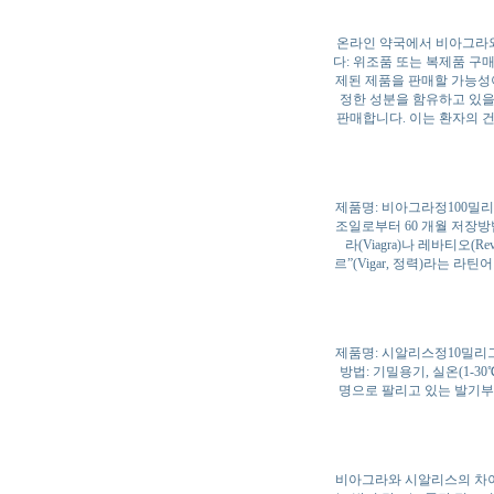
온라인 약국에서 비아그라와
다: 위조품 또는 복제품 구
제된 제품을 판매할 가능성이
정한 성분을 함유하고 있을
판매합니다. 이는 환자의 건
제품명: 비아그라정100밀
조일로부터 60 개월 저장방
라(Viagra)나 레바티오(R
르”(Vigar, 정력)라는 라
제품명: 시알리스정10밀리그
방법: 기밀용기, 실온(1-30
명으로 팔리고 있는 발기부전
비아그라와 시알리스의 차이