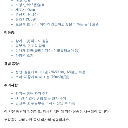
제형: 캡슐
포장 단위: 6캡슐/팩
제조사: Ozon
원산지: 러시아
유효기간: 3년
보관 방법: 25°C 이하의 건조하고 빛을 피하는 곳에 보관
적응증:
상기도 및 하기도 감염
피부 및 연조직 감염
성매개 감염(클라미디아, 미코플라스마 등)
라임병 초기
용법 용량:
성인: 질환에 따라 1일 250-500mg, 3-5일간 복용
소아: 체중에 따라 조절 (10mg/kg/일)
주의사항:
간기능 장애 환자 주의
QT 간격 연장 위험 있는 환자 주의
임신부 및 수유부는 의사와 상담 후 사용
이 약은 광범위 항생제로, 의사의 처방에 따라 신중히 사용해야 합니다.
부작용이 나타나면 즉시 의사와 상담하세요.