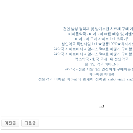
천연 남성 정력제 및 발기부전 치료제 구매 
비아몰약국 - 비아그라 빠른 배송 및 이벤
비아그라 구매 사이트 1+1 초특가!
성인약국 폭탄세일 1+1 ★정품100%★최저
24약국 사이트에서 시알리스 5mg을 어떻게 구매할
24약국 사이트에서 시알리스 5mg을 어떻게 구매할
맥스약국 - 한국 국내 1위 성인약국
온라인 약국 비아그라
24약국 - 정품 시알리스 안전하게 구매하는
비아마켓 퀵배송
성인약국
비아탑
비아센터
맨케어
정력원
via63
via51
via2
m3