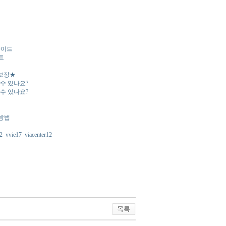
가이드
트
가보장★
 수 있나요?
 수 있나요?
 방법
2
vvie17
viacenter12