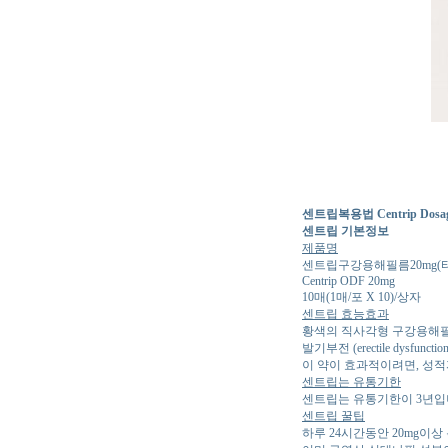
센트립복용법 Centrip Dosage 
센트립 기본정보
제품명
센트립구강용해필름20mg(
Centrip ODF 20mg
10매(1매/포 X 10)/상자
센트립 효능효과
황색의 직사각형 구강용해필
발기부전 (erectile dysfunct
이 약이 효과적이려면, 성적자극
센트립는 유통기한
센트립는 유통기한이 3년입니
센트립 꿀팁
하루 24시간동안 20mg이상