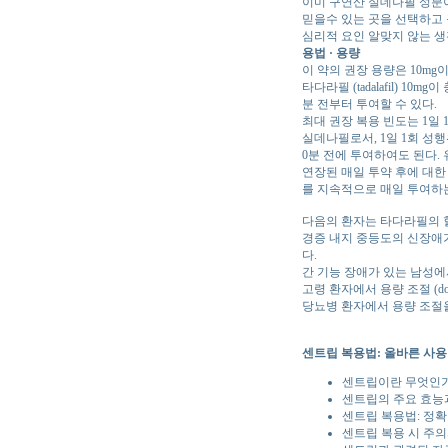
이미 구연산 실데나필 성분
믿을수 있는 곳을 선택하고
심리적 요인 알맞지 않는 
용법 · 용량
이 약의 권장 용량은 10mg
타다라필 (tadalafil) 
분 전부터 투여할 수 있다.
최대 권장 복용 빈도는 1일 
실데나필로서, 1일 1회 성행위
0분 전에 투여하여도 된다.
연장된 매일 투약 후에 대한
를 지속적으로 매일 투여하
다음의 환자는 타다라필의 혈
경증 내지 중등도의 신장애가
다.
간 기능 장애가 있는 남성
고령 환자에서 용량 조절 (dosa
당뇨병 환자에서 용량 조절을
센트립 복용법: 올바른 사
센트립이란 무엇인가
센트립의 주요 효능
센트립 복용법: 정확
센트립 복용 시 주