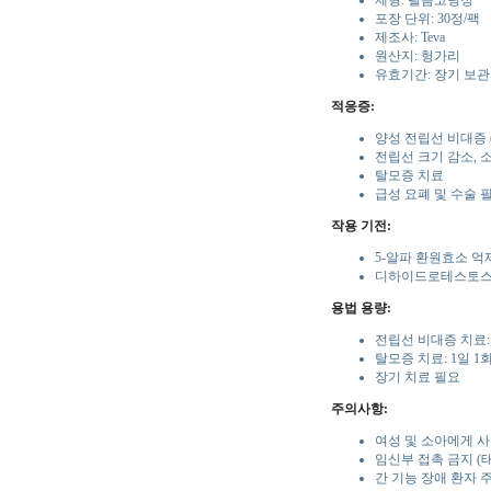
제형: 필름코팅정
포장 단위: 30정/팩
제조사: Teva
원산지: 헝가리
유효기간: 장기 보관
적응증:
양성 전립선 비대증 (
전립선 크기 감소, 
탈모증 치료
급성 요폐 및 수술 
작용 기전:
5-알파 환원효소 억
디하이드로테스토스테
용법 용량:
전립선 비대증 치료: 
탈모증 치료: 1일 1
장기 치료 필요
주의사항:
여성 및 소아에게 사
임신부 접촉 금지 (
간 기능 장애 환자 