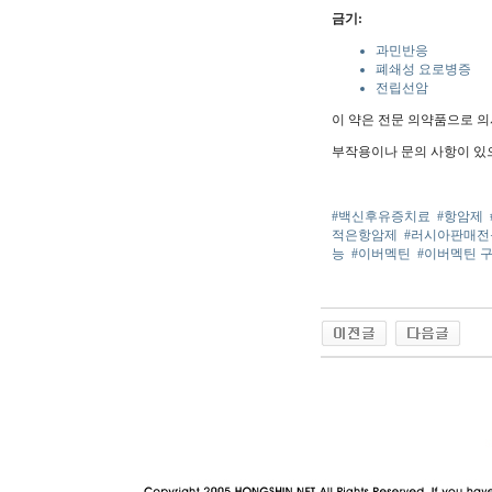
금기:
과민반응
폐쇄성 요로병증
전립선암
이 약은 전문 의약품으로 의
부작용이나 문의 사항이 있
#백신후유증치료
#항암제
적은항암제
#러시아판매전
능
#이버멕틴
#이버멕틴 
야동 사이트