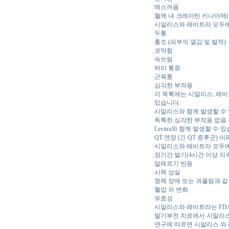
메스꺼움
혈액 내 크레아틴 키나아제(
시알리스와 레비트라 모두에
두통
홍조 (피부의 열감 및 발적)
코막힘
속쓰림
허리 통증
근육통
심각한 부작용
이 목록에는 시알리스, 레비
있습니다.
시알리스와 함께 발생할 수
독특한 심각한 부작용 없음
Levitra와 함께 발생할 수 
QT 연장 (긴 QT 증후군) 
시알리스와 레비트라 모두에
장기간 발기(4시간 이상 지
알레르기 반응
시력 상실
청력 장애 또는 귀울림과 같
혈압 의 변화
유효성
시알리스와 레비트라는 FDA
발기부전 치료에서 시알리스
연구에 따르면 시알리스 와