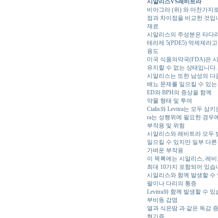
시알리스VS레비트라
비아그라 (위) 와 마찬가
점과 차이점을 비교한 것입
재료
시알리스의 주성분은 타다라
테라제 5(PDE5) 억제제라
용도
미국 식품의약국(FDA)은 
유지할 수 없는 상태입니다.
시알리스는 또한 남성의 다음
배뇨 문제를 일으킬 수 있는 
ED와 BPH의 증상을 함께
약물 형태 및 투여
Cialis와 Levitra는 
ra는 성행위에 필요한 경우
부작용 및 위험
시알리스와 레비트라 모두 
일으킬 수 있지만 일부 다른
가벼운 부작용
이 목록에는 시알리스, 레비
최대 10가지 포함되어 있습
시알리스와 함께 발생할 수
팔이나 다리의 통증
Levitra와 함께 발생할 수 
부비동 감염
열과 식은땀 과 같은 독감 
현기증