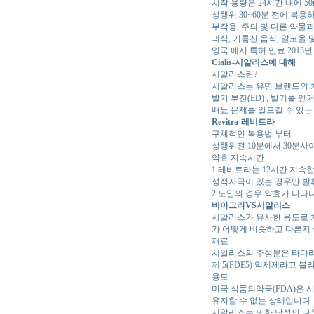
시작 용량은 24시간 내에 50
성행위 30~60분 전에 복용
부작용, 주의 및 다른 약물
과식, 기름진 음식, 알코올 
영국 에서 특허 만료 2013년
Cialis-시알리스에 대해
시알리스란?
시알리스는 유명 브랜드의 처
발기 부전(ED) , 발기를 
배뇨 문제를 일으킬 수 있는 
Revitra-레비트라
구체적인 복용법 부터
성행위전 10분에서 30분사
약효 지속시간
1.레비트라는 12시간 지속
성적자극이 있는 경우만 발
2.노인의 경우 약효가 나타
비아그라VS시알리스
시알리스가 유사한 용도로 
가 어떻게 비슷하고 다른지 
재료
시알리스의 주성분은 타다라
제 5(PDE5) 억제제라고 
용도
미국 식품의약국(FDA)은 
유지할 수 없는 상태입니다.
시알리스는 또한 남성의 다음