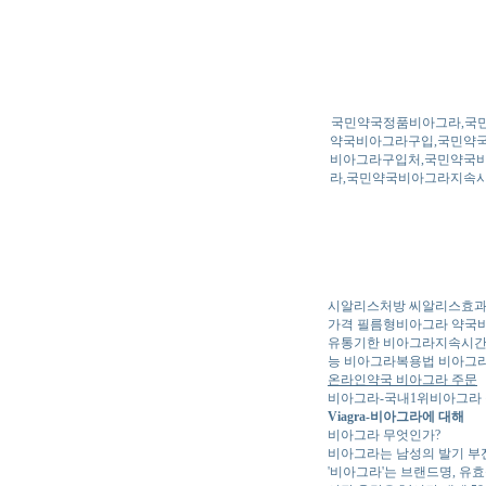
국민약국정품비아그라,국
약국비아그라구입,국민약국
비아그라구입처,국민약국비
라,국민약국비아그라지속시
시알리스처방 씨알리스효과
가격 필름형비아그라 약국
유통기한 비아그라지속시간
능 비아그라복용법 비아그
온라인약국 비아그라 주문
비아그라-국내1위비아그라 
Viagra-비아그라에 대해
비아그라 무엇인가?
비아그라는 남성의 발기 부전(
'비아그라'는 브랜드명, 유효