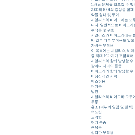
1.배뇨 문제를 일으킬 수 있
2.ED와 BPH의 증상을 함께
약물 형태 및 투여
시알리스와 비아그라는 모두 
니다. 일반적으로 비아그라
부작용 및 위험
시알리스와 비아그라에는 발
만 일부 다른 부작용도 일으
가벼운 부작용
이 목록에는 시알리스, 비아
중 최대 10가지가 포함되어
시알리스와 함께 발생할 수
팔이나 다리의 통증
비아그라와 함께 발생할 수
비정상적인 시력
메스꺼움
현기증
발진
시알리스와 비아그라 모두에
두통
홍조 (피부의 열감 및 발적)
속쓰림
코막힘
허리 통증
근육통
심각한 부작용