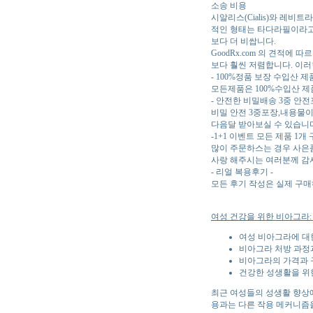
소송 비용
시알리스(Cialis)와 레비
적인 형태는 타다라필이라고 합
보다 더 비쌉니다.
GoodRx.com 의 견적에 따르
보다 훨씬 저렴합니다. 이러
- 100%정품 보장 수입산 제품
모든제품은 100%수입산 
- 안전한 비밀배송 3중 안전
비밀 안전 3중포장,내용물
다음달 받아보실 수 있습니다
-1+1 이벤트 모든 제품 1개 구
많이 주문하스는 경우 사은
사랑 해주시는 여러분께 감
- 리얼 복용후기 -
모든 후기 작성은 실제 구
여성 건강을 위한 비아그라:
여성 비아그라에 대
비아그라 처방 과정
비아그라의 가격과 
건강한 성생활을 위
최근 여성들의 성생활 향상
용과는 다른 작용 메커니즘을