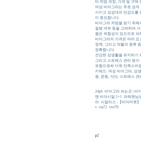
터 처방 과정, 가격 및 구
여성 비아그라는 주로 성적 
시키고 성감대의 민감도를 높
이 중요합니다.
비아그라 처방을 받기 위해서
질병 여부 등을 고려하여 가
품은 위험성이 있으므로 피
비아그라의 가격은 여러 요소
정책, 그리고 약물의 종류 
정확합니다.
건강한 성생활을 유지하기 위
그리고 스트레스 관리 등이 
유함으로써 더욱 만족스러운
키워드: 여성 비아그라, 성생
용, 운동, 식단, 스트레스 관
24ph
비아그라 파는곳 | 비
맨 비아시알 1+1
파워맨남성
라
시알리스 -【비아마켓】
v
via72
vivi70
p2