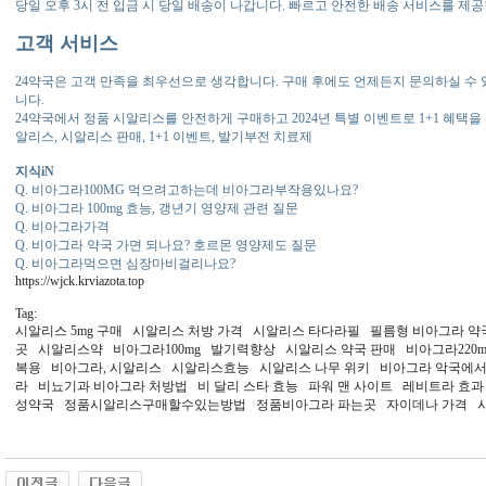
당일 오후 3시 전 입금 시 당일 배송이 나갑니다. 빠르고 안전한 배송 서비스를 제
고객 서비스
24약국은 고객 만족을 최우선으로 생각합니다. 구매 후에도 언제든지 문의하실 수
니다.
24약국에서 정품 시알리스를 안전하게 구매하고 2024년 특별 이벤트로 1+1 혜택을 
알리스, 시알리스 판매, 1+1 이벤트, 발기부전 치료제
지식iN
Q. 비아그라100MG 먹으려고하는데 비아그라부작용있나요?
Q. 비아그라 100mg 효능, 갱년기 영양제 관련 질문
Q. 비아그라가격
Q. 비아그라 약국 가면 되나요? 호르몬 영양제도 질문
Q. 비아그라먹으면 심장마비걸리나요?
https://wjck.krviazota.top
Tag:
시알리스 5mg 구매 시알리스 처방 가격 시알리스 타다라필 필름형 비아그라 
곳 시알리스약 비아그라100mg 발기력향상 시알리스 약국 판매 비아그라220
복용 비아그라, 시알리스 시알리스효능 시알리스 나무 위키 비아그라 악국에서
라 비뇨기과 비아그라 처방법 비 달리 스타 효능 파워 맨 사이트 레비트라 효
성약국 정품시알­리스구매할수있는방법 정품비아그라 파는곳 자이데나 가격 시