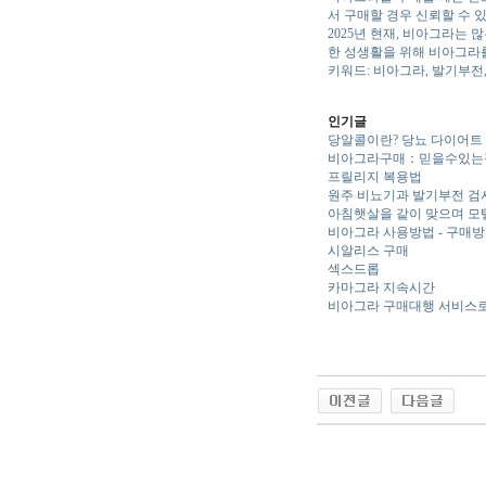
서 구매할 경우 신뢰할 수 
2025년 현재, 비아그라는
한 성생활을 위해 비아그라
키워드: 비아그라, 발기부전
인기글
당알콜이란? 당뇨 다이어트
비아그라구매：믿을수있는
프릴리지 복용법
원주 비뇨기과 발기부전 검
아침햇살을 같이 맞으며 모
비아그라 사용방법 - 구매
시알리스 구매
섹스드롭
카마그라 지속시간
비아그라 구매대행 서비스로
야동 사이트