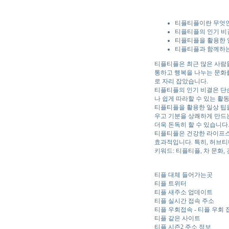
티플티플이란 무엇
티플티플의 인기 비
티플티플을 활용한 
티플티플과 함께하
티플티플은 최근 많은 사람들에
통하고 행복을 나누는 문화를
로 자리 잡았습니다.
티플티플의 인기 비결은 단순
나 쉽게 따라할 수 있는 활
티플티플을 활용한 일상 팁을
우고 기분을 상쾌하게 만드는
더욱 돈독히 할 수 있습니다
티플티플은 건강한 라이프스
효과적입니다. 특히, 허브티
키워드: 티플티플, 차 문화,
티플 대체 들어가는곳
티플 트위터
티플 새주소 업데이트
티플 실시간 접속 주소
티플 우회접속 - 티플 우회 
티플 같은 사이트
티플 시즌2 주소 정보