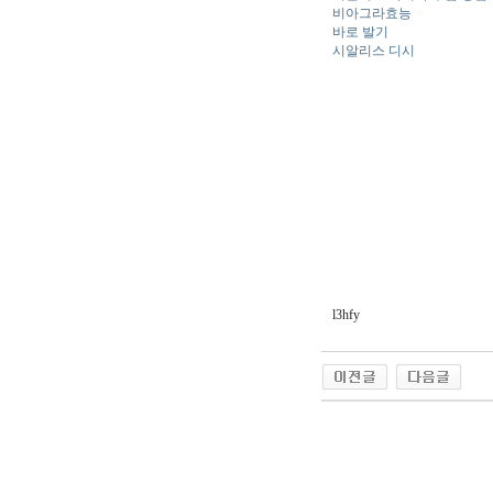
비아그라효능
바로 발기
시알리스 디시
l3hfy
야동 사이트